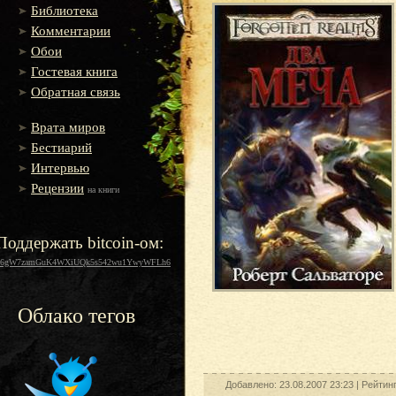
Библиотека
Комментарии
Обои
Гостевая книга
Обратная связь
Врата миров
Бестиарий
Интервью
Рецензии
на книги
Поддержать bitcoin-ом:
16gW7zamGuK4WXiUQk5s542wu1YwyWFLh6
Облако тегов
Добавлено: 23.08.2007 23:23 |
Рейтин