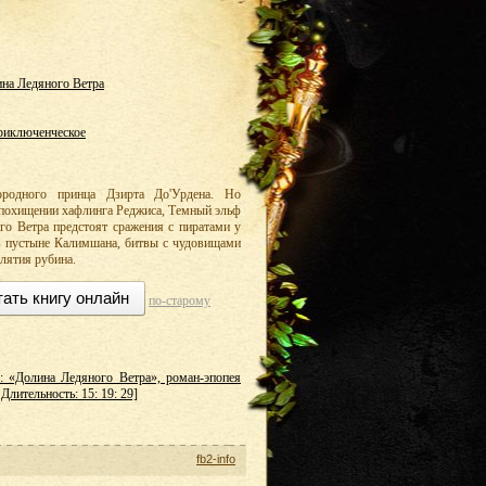
на Ледяного Ветра
риключенческое
ородного принца Дзирта До'Урдена. Но
о похищении хафлинга Реджиса, Темный эльф
о Ветра предстоят сражения с пиратами у
в пустыне Калимшана, битвы с чудовищами
лятия рубина.
тать книгу онлайн
по-старому
: «Долина Ледяного Ветра», роман-эпопея
Длительность: 15: 19: 29]
fb2-info