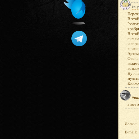
ksu
Перечи
В этой
"золот
храбр
В этой
сильна
и сора
книжек
Артеми
Очень 
вяжетс
возмо
Ну и п
мультя
Книжк
Анд
а вот 
Логин:
E-mail: