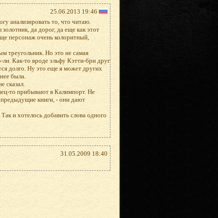
25.06.2013 19:46
огу анализировать то, что читаю.
золотник, да дорог, да еще как этот
бще персонаж очень колоритный,
м треугольник. Но это не самая
о-ли. Как-то вроде эльфу Кэтти-бри друг
тся долго. Ну это еще я может других
нее была.
е сказал.
онец-то прибывают в Калимпорт. Не
 предыдущие книги, - они дают
- Так и хотелось добавить слова одного
31.05.2009 18:40