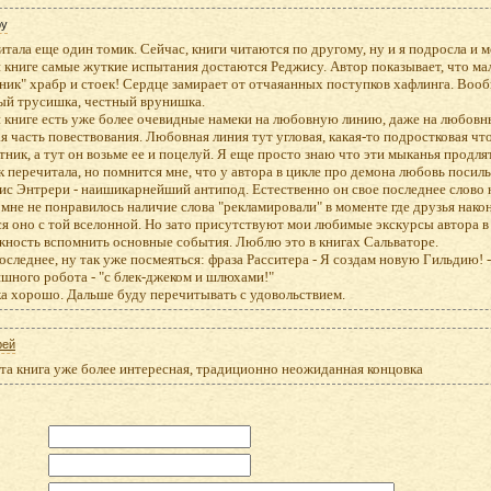
py
тала еще один томик. Сейчас, книги читаются по другому, ну и я подросла и м
 книге самые жуткие испытания достаются Реджису. Автор показывает, что мал 
ник" храбр и стоек! Сердце замирает от отчаяанных поступков хафлинга. Воо
ый трусишка, честный врунишка.
 книге есть уже более очевидные намеки на любовную линию, даже на любовны
я часть повествования. Любовная линия тут угловая, какая-то подростковая чт
тник, а тут он возьме ее и поцелуй. Я еще просто знаю что эти мыканья продля
 перечитала, но помнится мне, что у автора в цикле про демона любовь посиль
с Энтрери - наишикарнейший антипод. Естественно он свое последнее слово н
мне не понравилось наличие слова "рекламировали" в моменте где друзья нак
я оно с той вселонной. Но зато присутствуют мои любимые экскурсы автора в
жность вспомнить основные события. Люблю это в книгах Сальваторе.
оследнее, ну так уже посмеяться: фраза Расситера - Я создам новую Гильдию! 
шного робота - "с блек-джеком и шлюхами!"
а хорошо. Дальше буду перечитывать с удовольствием.
рей
эта книга уже более интересная, традиционно неожиданная концовка