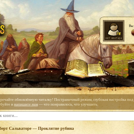
Вы 
тречайте обновлённую читалку! Постраничный режим, глубокая настройка под с
буйте и
напишите нам
— что понравилось, что улучшить.
берт Сальваторе — Проклятие рубина