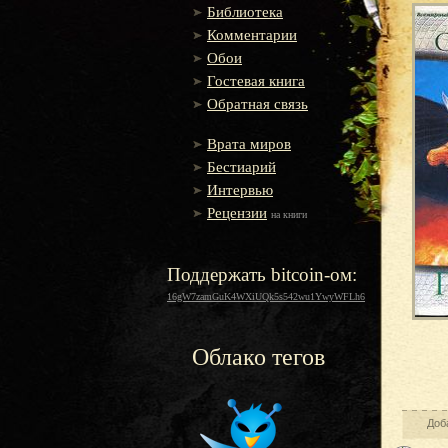
Библиотека
Комментарии
Обои
Гостевая книга
Обратная связь
Врата миров
Бестиарий
Интервью
Рецензии
на книги
Поддержать bitcoin-ом:
16gW7zamGuK4WXiUQk5s542wu1YwyWFLh6
Облако тегов
Доб