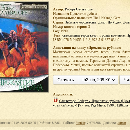
Автор:
Роберт Сальваторе
Название:
Проклятие рубина
Оригинальное название:
The Halfling's Gem
Серия:
Забытые королевства
:
Дзирт До'Урден
:
Доли
Номер книги в серии:
3
Год:
1990
Теги:
становление героя
квест
игровая вселенная
П
ISBN:
978-5-94955-1-2-8, 978-5-91377-034-9
Аннотация на книгу «Проклятие рубина»:
Магическая маска скрывает теперь лицо благ
неизменной остается его верность друзьям. Узнав 
спешит ему на помощь. Героям из Долины Ледяног
Побережья Мечей, полные опасностей странствия 
из других уровней бытия и разгадка зловещего прок
Скачать
fb2.zip, 209 Кб
Чи
Аудиокниги:
Сальваторе Роберт - Проклятие рубина (Цикл
«Темный эльф») [Читает: Рад Мила. 1990г. 128kbps. 
авлено: 24.08.2007 00:25 |
Рейтинг:
5.6/51
| Рейтинг
fantlab
: 7.67/1356
| Добавил:
admin