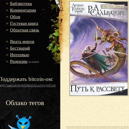
Библиотека
Комментарии
Обои
Гостевая книга
Обратная связь
Врата миров
Бестиарий
Интервью
Рецензии
на книги
Поддержать bitcoin-ом:
16gW7zamGuK4WXiUQk5s542wu1YwyWFLh6
Облако тегов