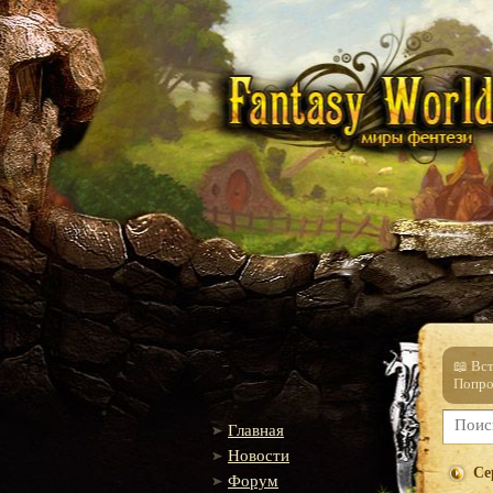
📖 Вс
Попро
Главная
Новости
Се
Форум