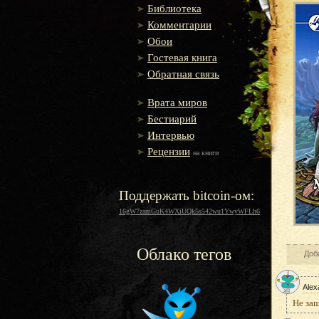
Библиотека
Комментарии
Обои
Гостевая книга
Обратная связь
Врата миров
Бестиарий
Интервью
Рецензии
на книги
Поддержать bitcoin-ом:
16gW7zamGuK4WXiUQk5s542wu1YwyWFLh6
Облако тегов
Доб
Alex
Не за