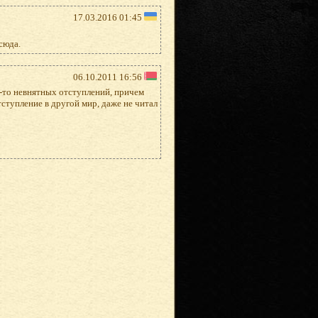
17.03.2016 01:45
сюда.
06.10.2011 16:56
х-то невнятных отступлений, причем
ступление в другой мир, даже не читал