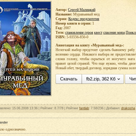
Автор:
Сергей Малицкий
Название:
Муравьиный мед
Серия:
Кодекс предсмертия
Номер книги в серии:
1
Год:
2007
Теги:
становление героя
квест
спасение мира
Прикл
ISBN:
5-93556-850-0
Аннотация на книгу «Муравьиный мед»:
Нелегкий выбор предстоит сделать бывшему рабу 
велению сердца. Никакого выбора не предоставляе
сломя голову, чтобы скрыться от могучего мага 
правит целой страной. Что еще нужно, чтобы дво
Новый обет, твердый договор, изрядная сумма золо
Скачать
fb2.zip, 362 Кб
Чи
авлено: 15.06.2008 13:36 |
Рейтинг:
8.7/78
| Рейтинг
fantlab
: 7.58/236
| Добавил:
drakosha
ander
шло однозначно.