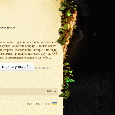
юченческое
– исполнить давний обет или поступить по
т судьба юной танцовщице – только бежать
и старого сластолюбца, который, на беду,
е гонимых принялись помогать друг другу?
том и смертельная опасность для обоих.
тать книгу онлайн
по-старому
fb2-info
15.12.2023 18:43