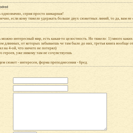
odred
 однозначно, серия просто шикарная!
нечно, если кому тяжело удержать больше двух сюжетных линий, то да, вам не 
 можно интересный мир, есть какая-то целостность. Но тяжело: 1) много каки
м длинных, от которых забываешь че там было до них, третья книга вообще от
ял на 4-ой, что ничего не потерял)
о героев, уже никому там не сочувствуешь
м сюжет - интересен, форма преподнесения - бред.