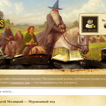
Вы 
тречайте обновлённую читалку! Постраничный режим, глубокая настройка под с
буйте и
напишите нам
— что понравилось, что улучшить.
ргей Малицкий — Муравьиный мед