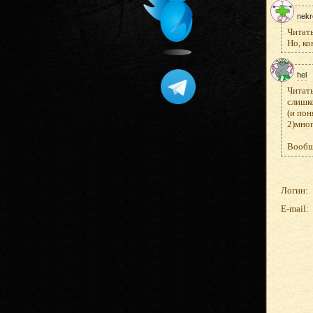
nekr
Читать
Но, ко
hel
Читать
слишко
(и пон
2)мног
Вообще
Логин:
E-mail: