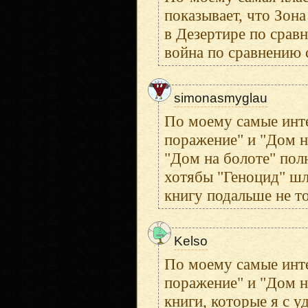
показывает, что Зона
в Дезертире по сравн
война по сравнению 
simonasmyglau
По моему самые инте
поражение" и "Дом н
"Дом на болоте" пол
хотябы "Геноцид" шл
книгу подальше не т
Kelso
По моему самые инте
поражение" и "Дом н
книги, которые я с у