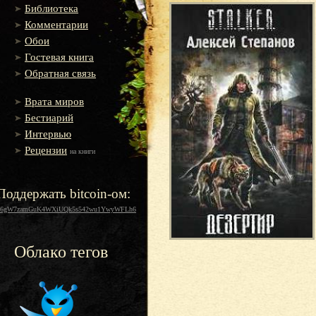
Библиотека
Комментарии
Обои
Гостевая книга
Обратная связь
Врата миров
Бестиарий
Интервью
Рецензии
на книги
Поддержать bitcoin-ом:
16gW7zamGuK4WXiUQk5s542wu1YwyWFLh6
Облако тегов