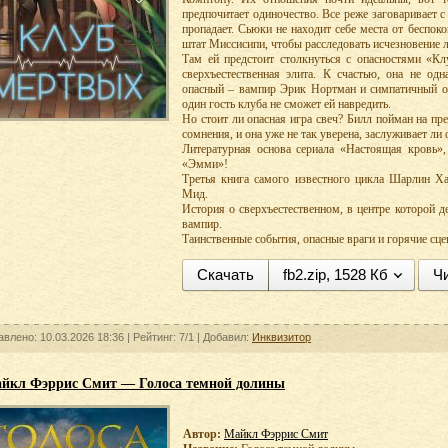
предпочитает одиночество. Все реже заговаривает с
пропадает. Сьюки не находит себе места от беспок
штат Миссисипи, чтобы расследовать исчезновение
Там ей предстоит столкнуться с опасностями «Кл
сверхъестественная элита. К счастью, она не о
опасный – вампир Эрик Нортман и симпатичный о
один гость клуба не сможет ей навредить.
Но стоит ли опасная игра свеч? Билл пойман на пр
сомнения, и она уже не так уверена, заслуживает ли
Литературная основа сериала «Настоящая кровь»
«Эмми»!
Третья книга самого известного цикла Шарлин Х
Мид.
История о сверхъестественном, в центре которой 
вампир.
Таинственные события, опасные враги и горячие сц
Скачать
fb2.zip, 1528 Кб
Чи
авлено: 10.03.2026 18:36 |
Рейтинг:
7/1
| Добавил:
Инквизитор
йкл Фэррис Смит — Голоса темной долины
Автор:
Майкл Фэррис Смит