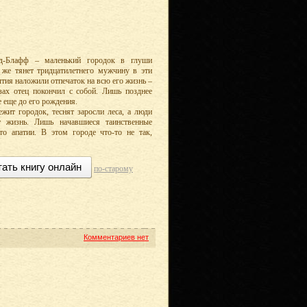
ед-Блафф – маленький городок в глуши
 же тянет тридцатилетнего мужчину в эти
тия наложили отпечаток на всю его жизнь –
азах отец покончил с собой. Лишь позднее
е еще до его рождения.
жит городок, теснят заросли леса, а люди
т жизнь. Лишь начавшиеся таинственные
то апатии. В этом городе что-то не так,
тать книгу онлайн
по-старому
Комментариев нет