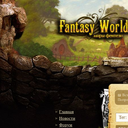
📖 Вс
Попро
Главная
Тег:
Новости
Форум