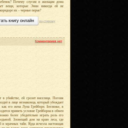
ребенок? Почему слугам и жильцам дома
ает вещи, которые Энни никогда ей не
 коридоре их – черные перья?
тать книгу онлайн
по-старому
Комментариев нет
 в убийстве, ей грозит виселица. Погоня
ходит в лице незнакомца, который убеждает
, как его жена Луна Грейборн. Беглянке, в
ходится принять условие Грейборна в обмен
ожно более убедительно играть роль его
ведьмой. Зловещий дом на краю леса, где
й и мрачных тайн. Куда исчезла настоящая