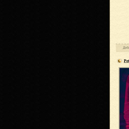
Доб
Ре