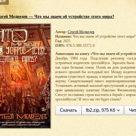
 ЖФ
ргей Медведев — Что мы знаем об устройстве этого мира?
Автор:
Сергей Медведев
Название:
Что мы знаем об устройстве этого мира?
Год:
2025
ISBN:
978-5-389-33171-6
Аннотация на книгу «Что мы знаем об устройств
Декабрь 1984 года. Подслушав разговор сосед
устроиться водителем троллейбуса. Зарплата была
как одна большая семья. Попав на день рождения 
всякого прошиб бы холодный пот. Между водител
издавна существует вражда, и первые не без удовол
жертву. Свидетельницей такого жертвоприношения
Установить истинный масштаб преступлений и раск
прин ципиальному капитану Николаю Филимонову
Смогут ли главные герои выстоять в борьбе с миро
троллейбусов? И чего им это будет стоить?
Скачать
fb2.zip, 975 Кб
Чит