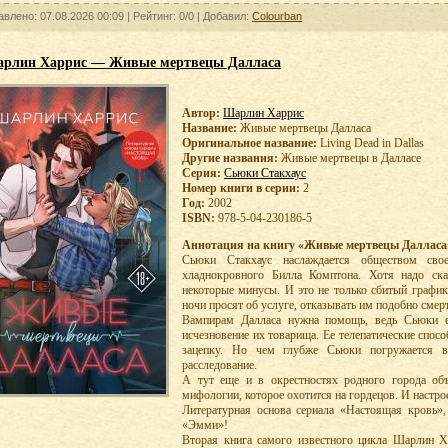
авлено: 07.08.2026 00:09 |
Рейтинг: 0/0
| Добавил:
Colourban
рлин Харрис — Живые мертвецы Далласа
Автор:
Шарлин Харрис
Название:
Живые мертвецы Далласа
Оригинальное название:
Living Dead in Dallas
Другие названия:
Живые мертвецы в Далласе
Серия:
Сьюки Стакхаус
Номер книги в серии:
2
Год:
2002
ISBN:
978-5-04-230186-5
Аннотация на книгу «Живые мертвецы Далласа
Сьюки Стакхаус наслаждается обществом свое
хладнокровного Билла Комптона. Хотя надо ска
некоторые минусы. И это не только сбитый график 
ночи просят об услуге, отказывать им подобно смер
Вампирам Далласа нужна помощь, ведь Сьюки ед
исчезновение их товарища. Ее телепатические спо
зацепку. Но чем глубже Сьюки погружается в
расследование.
А тут еще и в окрестностях родного города объ
мифологии, которое охотится на гордецов. И настро
Литературная основа сериала «Настоящая кровь»
«Эмми»!
Вторая книга самого известного цикла Шарлин 