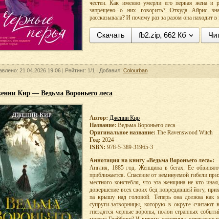
честен. Как именно умерли его первая жена и 
запрещено о них говорить? Откуда Айрис зн
рассказывала? И почему раз за разом она находит в
Скачать
fb2.zip, 662 Кб
Чи
авлено: 21.04.2026 19:06 |
Рейтинг:
1/1
| Добавил:
Colourban
енни Кир — Ведьма Вороньего леса
Автор:
Дженни Кир
Название:
Ведьма Вороньего леса
Оригинальное название:
The Ravenswood Witch
Год:
2024
ISBN:
978-5-389-31965-3
Аннотация на книгу «Ведьма Вороньего леса»:
Англия, 1885 год. Женщина в бегах. Ее обвиняют
приближается. Спасение от неминуемой гибели при
местного констебля, что эта женщина не кто иная
довершение всех своих бед повредившей йогу, при
па крышу над головой. Теперь она должна как м
супруги-затворницы, которую в округе считают 
гнездятся черные во́роны, полон странных событи