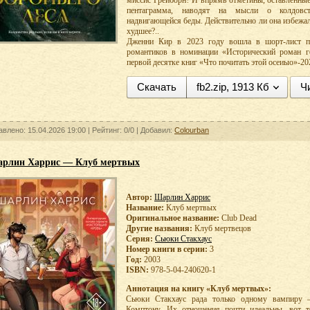
миссис Грейборн? И впрямь отметины, оставленные
пентаграмма, наводят на мысли о колдовст
надвигающейся беды. Действительно ли она избежал
худшее?..
Дженни Кир в 2023 году вошла в шорт-лист пр
романтиков в номинации «Исторический роман го
первой десятке книг «Что почитать этой осеиыо»-202
Скачать
fb2.zip, 1913 Кб
Ч
авлено: 15.04.2026 19:00 |
Рейтинг: 0/0
| Добавил:
Colourban
рлин Харрис — Клуб мертвых
Автор:
Шарлин Харрис
Название:
Клуб мертвых
Оригинальное название:
Club Dead
Другие названия:
Клуб мертвецов
Серия:
Сьюки Стакхаус
Номер книги в серии:
3
Год:
2003
ISBN:
978-5-04-240620-1
Аннотация на книгу «Клуб мертвых»:
Сьюки Стакхаус рада только одному вампиру –
Комптону. Их отношения почти идеальны, вот т