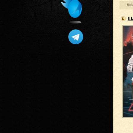
Доб
Ша