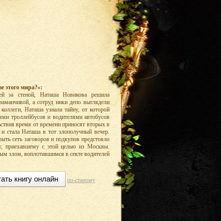
е этого мира?»:
ей за стеной, Наташа Новикова решила
 заманчивой, а сотруд ники депо выглядели
коллеги, Наташа узнала тайну, от которой
ями троллейбусов и водителями автобусов
ьствия время от времени приносят вторых в
 и стала Наташа в тот злополучный вечер.
рыть сеть заговоров и подкупов предстояло
, приехавшему с этой целью из Москвы.
вым злом, воплотившимся в секте водителей
ать книгу онлайн
по-старому