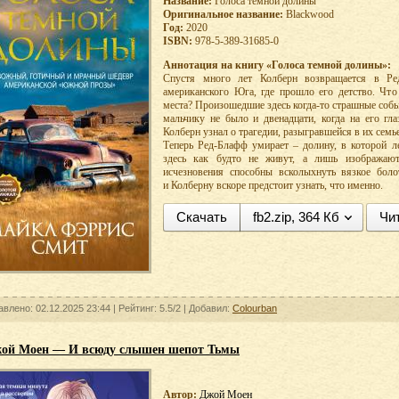
Название:
Голоса темной долины
Оригинальное название:
Blackwood
Год:
2020
ISBN:
978-5-389-31685-0
Аннотация на книгу «Голоса темной долины»:
Спустя много лет Колберн возвращается в Р
американского Юга, где прошло его детство. Что
места? Произошедшие здесь когда-то страшные собы
мальчику не было и двенадцати, когда на его гл
Колберн узнал о трагедии, разыгравшейся в их семь
Теперь Ред-Блафф умирает – долину, в которой ле
здесь как будто не живут, а лишь изображаю
исчезновения способны всколыхнуть вязкое боло
и Колберну вскоре предстоит узнать, что именно.
Скачать
fb2.zip, 364 Кб
Чи
авлено: 02.12.2025 23:44 |
Рейтинг:
5.5/2
| Добавил:
Colourban
ой Моен — И всюду слышен шепот Тьмы
Автор:
Джой Моен