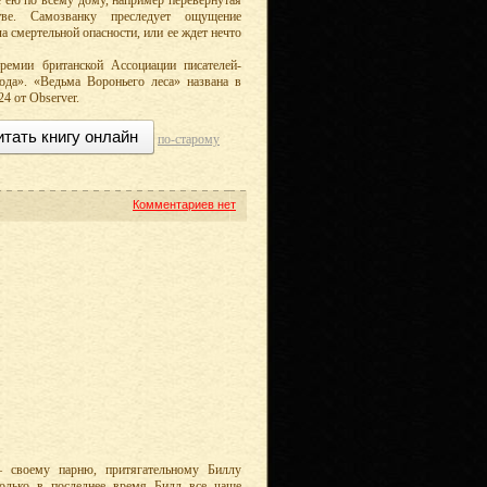
 ею по всему дому, например перевернутая
ве. Самозванку преследует ощущение
а смертельной опасности, или ее ждет нечто
емии британской Ассоциации писателей-
да». «Ведьма Вороньего леса» названа в
4 от Observer.
итать книгу онлайн
по-старому
Комментариев нет
 своему парню, притягательному Биллу
олько в последнее время Билл все чаще