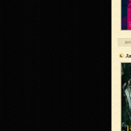
Доб
Дж