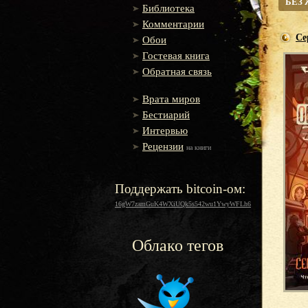
БЕЗ
Библиотека
Комментарии
Се
Обои
Гостевая книга
Обратная связь
Врата миров
Бестиарий
Интервью
Рецензии
на книги
Поддержать bitcoin-ом:
16gW7zamGuK4WXiUQk5s542wu1YwyWFLh6
Облако тегов