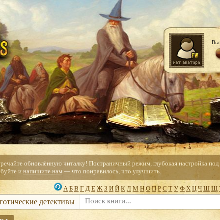
Вы 
тречайте обновлённую читалку! Постраничный режим, глубокая настройка под с
буйте и
напишите нам
— что понравилось, что улучшить.
А
Б
В
Г
Д
Е
Ж
З
И
Й
К
Л
М
Н
О
П
Р
С
Т
У
Ф
Х
Ц
Ч
Ш
Щ
 готические детективы