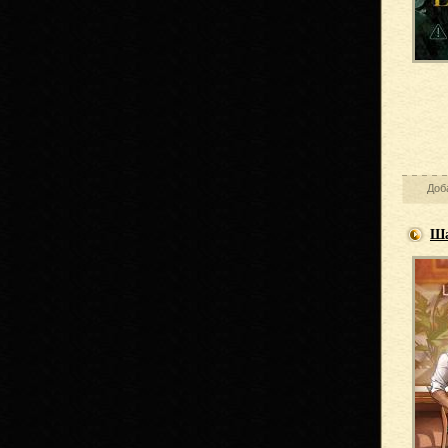
Доб
Ша