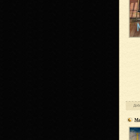
Доб
Ма