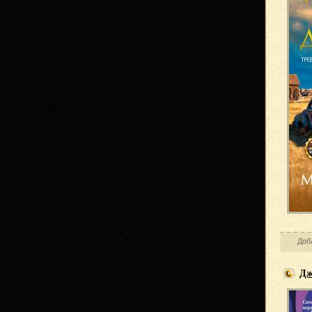
Доб
Дж