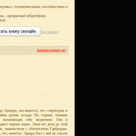
девушка с телепатическими способностями и
ены – прекрасный пейджтёрнер.
бой.
ать книгу онлайн
по-старому
Комментариев нет
а Эдварда, она надеется, что с переездом в
тайны далеко позади. Но старым, темным
ис, называющая себя медиумом. Она и
адают черные перья. Энни нет дела до этой
ом, знакомством с обитателями Гарбриджа.
 что, кажется, Эдвард был с ней не совсем