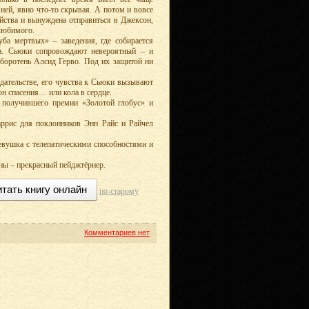
 ней, явно что-то скрывая. А потом и вовсе
ойства и вынуждена отправиться в Джексон,
 любимого.
уба мертвых» – заведения, где собирается
дна. Сьюки сопровождают невероятный – и
боротень Алсид Герво. Под их защитой ни
едательстве, его чувства к Сьюки вызывают
 он спасения… или кола в сердце.
, получившего премии «Золотой глобус» и
аррис для поклонников Энн Райс и Райчел
девушка с телепатическими способностями и
ены – прекрасный пейджтёрнер.
тать книгу онлайн
по-старому
Комментариев нет