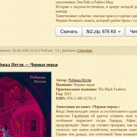
поклонников Энн Райс и Райчел Мид.
История о сверхъестественном, в центре которой 
вампир.
Таинственные события, опасные враги и горячие сц
Формат большого покета, который удобно брать с со
Скачать
fb2.zip, 676 Кб
Чит
авлено: 20.06.2026 10:13 |
Рейтинг:
7/1
| Добавил:
Colourban
бекка Нетли — Черные перья
Автор:
Ребекка Нетли
Название:
Черные перья
Оригинальное название:
The Black Feathers
Год:
2023
ISBN:
978-5-389-32731-3
Аннотация на книгу «Черные перья»:
Когда Энни выходит замуж за состоятельного вдовц
поместье Гардбридж ей удастся оставить свои 
особняком заправляет сестра Эдварда, Айр
предупреждает Энни: где ступают призраки, там п
глупости: она занята хозяйством, маленьким сын
Однако чем дальше, тем отчетливей Энни понимает,