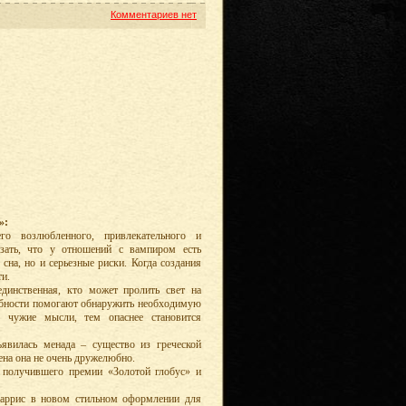
Комментариев нет
»:
го возлюбленного, привлекательного и
зать, что у отношений с вампиром есть
сна, но и серьезные риски. Когда создания
ти.
инственная, кто может пролить свет на
собности помогают обнаружить необходимую
 чужие мысли, тем опаснее становится
явилась менада – существо из греческой
ена она не очень дружелюбно.
, получившего премии «Золотой глобус» и
Харрис в новом стильном оформлении для