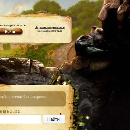
не авторизовались
Зарегистрироваться
на нашем портале
ебя и чтение без интернета.
Ъ
Ы
Ь
Э
Ю
Я
Найти!