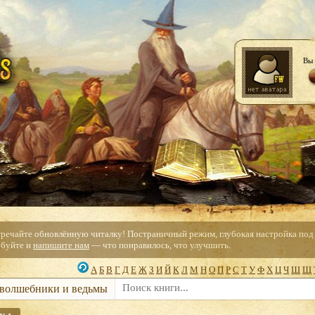
Вы 
тречайте обновлённую читалку! Постраничный режим, глубокая настройка под с
буйте и
напишите нам
— что понравилось, что улучшить.
А
Б
В
Г
Д
Е
Ж
З
И
Й
К
Л
М
Н
О
П
Р
С
Т
У
Ф
Х
Ц
Ч
Ш
Щ
 волшебники и ведьмы