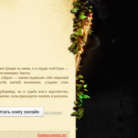
ми трещит по швам, а в сердце этой бури —
ительницами Завесы.
ть сейдом — значит подписать себе смертный
себя магией мальчишке, суждено стать
рбпринца, но и судьба всего королевства.
 каплю силы приходится платить и разумом,
итать книгу онлайн
по-старому
Комментариев нет