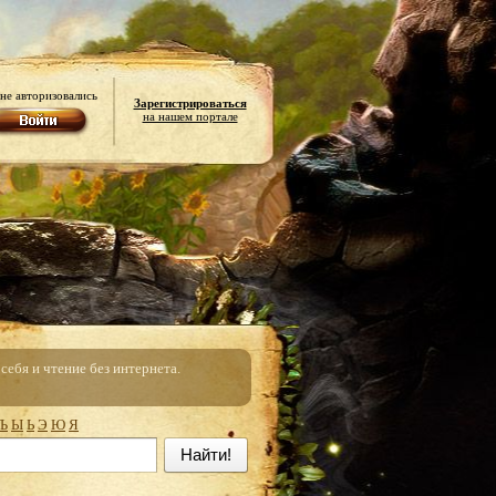
не авторизовались
Зарегистрироваться
на нашем портале
ебя и чтение без интернета.
Ъ
Ы
Ь
Э
Ю
Я
Найти!