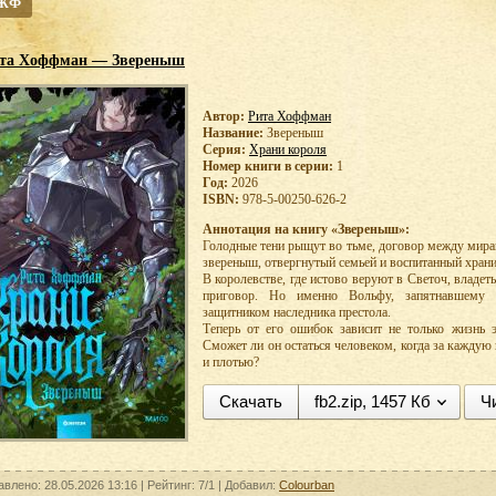
 ЖФ
та Хоффман — Звереныш
Автор:
Рита Хоффман
Название:
Звереныш
Серия:
Храни короля
Номер книги в серии:
1
Год:
2026
ISBN:
978-5-00250-626-2
Аннотация на книгу «Звереныш»:
Голодные тени рыщут во тьме, договор между мира
звереныш, отвергнутый семьей и воспитанный хран
В королевстве, где истово веруют в Светоч, владе
приговор. Но именно Вольфу, запятнавшему 
защитником наследника престола.
Теперь от его ошибок зависит не только жизнь э
Сможет ли он остаться человеком, когда за каждую
и плотью?
Скачать
fb2.zip, 1457 Кб
Ч
авлено: 28.05.2026 13:16 |
Рейтинг:
7/1
| Добавил:
Colourban