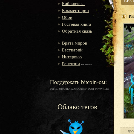
БЕЗ
Библиотека
Комментарии
Ри
Обои
Гостевая книга
Обратная связь
Врата миров
Бестиарий
Интервью
Рецензии
на книги
Поддержать bitcoin-ом:
16gW7zamGuK4WXiUQk5s542wu1YwyWFLh6
Облако тегов
Доб