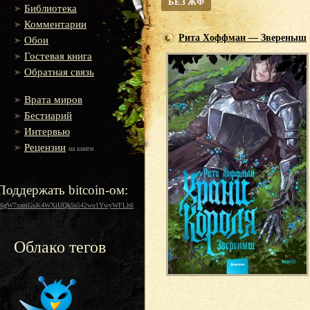
БЕЗ ЖФ
Библиотека
Комментарии
Рита Хоффман — Звереныш
Обои
Гостевая книга
Обратная связь
Врата миров
Бестиарий
Интервью
Рецензии
на книги
Поддержать bitcoin-ом:
16gW7zamGuK4WXiUQk5s542wu1YwyWFLh6
Облако тегов