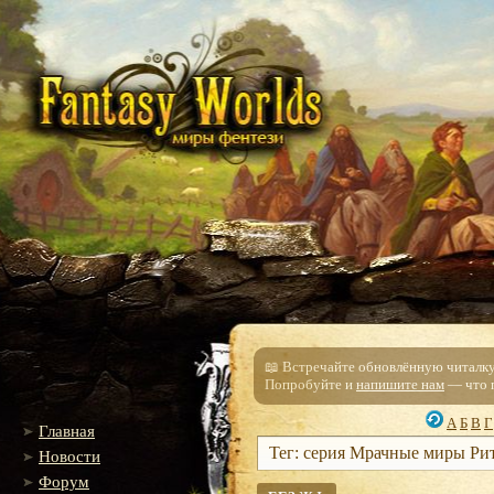
📖 Встречайте обновлённую читалку!
Попробуйте и
напишите нам
— что п
А
Б
В
Г
Главная
Тег: серия Мрачные миры Р
Новости
Форум