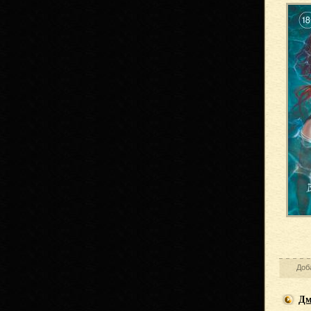
Доб
Дм