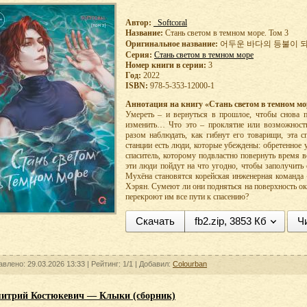
Автор:
Softcoral
Название:
Стань светом в темном море. Том 3
Оригинальное название:
어두운 바다의 등불이 되
Серия:
Стань светом в темном море
Номер книги в серии:
3
Год:
2022
ISBN:
978-5-353-12000-1
Аннотация на книгу «Стань светом в темном мор
Умереть – и вернуться в прошлое, чтобы снова п
изменить… Что это – проклятие или возможност
разом наблюдать, как гибнут его товарищи, эта с
станции есть люди, которые убеждены: обретенное
спаситель, которому подвластно повернуть время в
эти люди пойдут на что угодно, чтобы заполучить
Мухёна становятся корейская инженерная команда 
Хэрян. Сумеют ли они подняться на поверхность ок
перекроют им все пути к спасению?
Скачать
fb2.zip, 3853 Кб
Ч
авлено: 29.03.2026 13:33 |
Рейтинг:
1/1
| Добавил:
Colourban
итрий Костюкевич — Клыки (сборник)