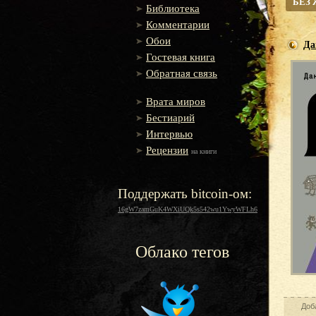
БЕЗ
Библиотека
Комментарии
Обои
Да
Гостевая книга
Обратная связь
Врата миров
Бестиарий
Интервью
Рецензии
на книги
Поддержать bitcoin-ом:
16gW7zamGuK4WXiUQk5s542wu1YwyWFLh6
Облако тегов
Доб