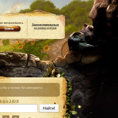
не авторизовались
Зарегистрироваться
на нашем портале
ебя и чтение без интернета.
Ъ
Ы
Ь
Э
Ю
Я
Найти!