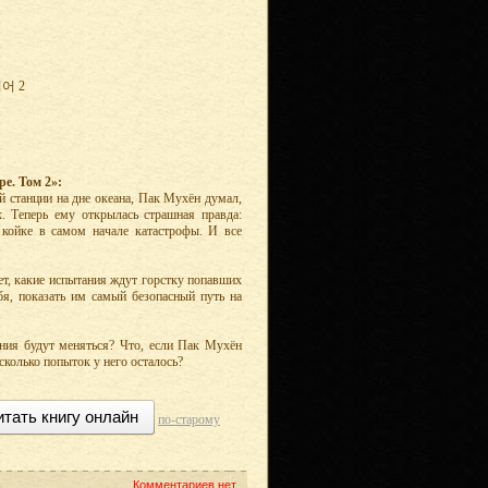
어 2
е. Том 2»:
й станции на дне океана, Пак Мухён думал,
. Теперь ему открылась страшная правда:
 койке в самом начале катастрофы. И все
т, какие испытания ждут горстку попавших
бя, показать им самый безопасный путь на
ения будут меняться? Что, если Пак Мухён
сколько попыток у него осталось?
итать книгу онлайн
по-старому
Комментариев нет