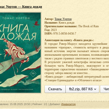
мас Уортон — Книга дождя
Автор:
Томас Уортон
Название:
Книга дождя
Оригинальное название:
The Book of Rain
Год:
2023
ISBN:
978-5-0058-0458-7
Аннотация на книгу «Книга дождя»:
В городке Ривер-Мидоуз находятся крупнейшие 
названием «призрак», стоимость которого в двад
новый источник энергии вызывает немало споров
аномальными временными волнами, возникающими 
также с рядом странных симптомов у местного насе
В результате ужасной катастрофы несколько соте
большую часть Ривер-Мидоуз, эвакуируют и ог
территорию саркастично называют «Заповедником»
сторону забора никому не известно…
«Книга дождя» – амбициозный литературный саспен
«Станции Одиннадцать» и «Облачного атласа».
Скачать
fb2.zip, 887 Кб
Чи
авлено: 15.08.2025 19:50 |
Рейтинг:
1/1
| Добавил:
Инквизитор