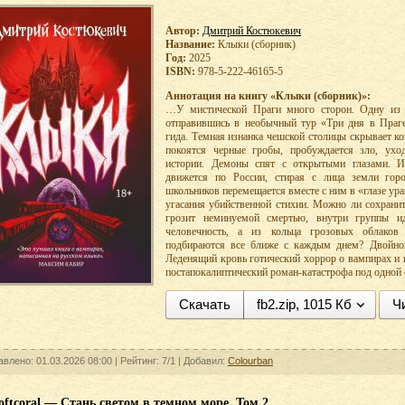
Автор:
Дмитрий Костюкевич
Название:
Клыки (сборник)
Год:
2025
ISBN:
978-5-222-46165-5
Аннотация на книгу «Клыки (сборник)»:
…У мистической Праги много сторон. Одну из н
отправившись в необычный тур «Три дня в Праге
гида. Темная изнанка чешской столицы скрывает к
покоятся черные гробы, пробуждается зло, ух
истории. Демоны спят с открытыми глазами. 
движется по России, стирая с лица земли гор
школьников перемещается вместе с ним в «глазе ура
угасания убийственной стихии. Можно ли сохрани
грозит неминуемой смертью, внутри группы и
человечность, а из кольца грозовых облаков
подбираются все ближе с каждым днем? Двойной
Леденящий кровь готический хоррор о вампирах и
постапокалиптический роман-катастрофа под одной 
Скачать
fb2.zip, 1015 Кб
Ч
авлено: 01.03.2026 08:00 |
Рейтинг:
7/1
| Добавил:
Colourban
ftcoral — Стань светом в темном море. Том 2