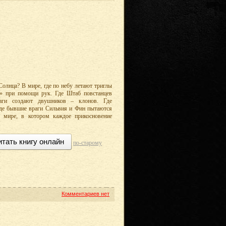
олнца? В мире, где по небу летают триглы
т» при помощи рук. Где Штаб повстанцев
аги создают двушников – клонов. Где
 Где бывшие враги Сильвия и Фин пытаются
в мире, в котором каждое прикосновение
итать книгу онлайн
по-старому
Комментариев нет