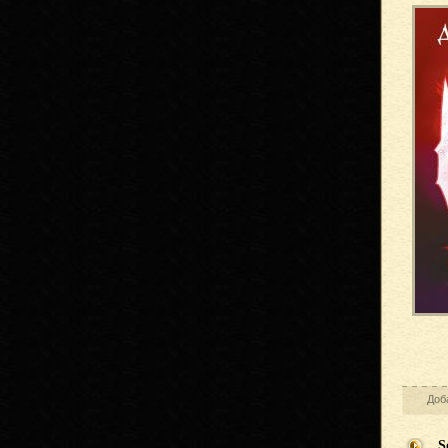
Доб
So