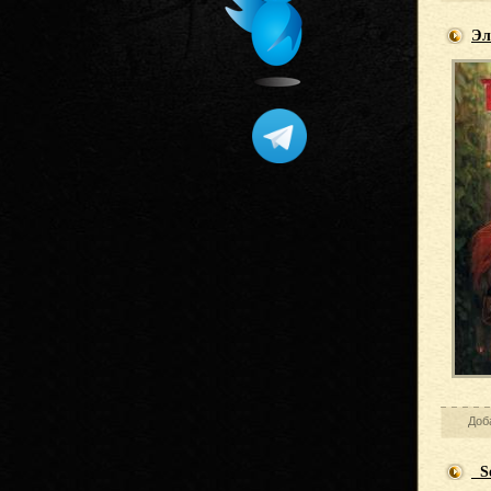
Эл
Доб
So