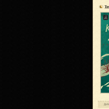
То
Доб