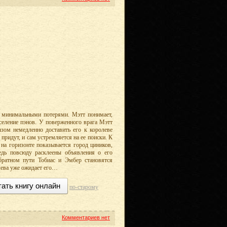
с минимальными потерями. Мэтт понимает,
поселение пэнов. У поверженного врага Мэтт
зом немедленно доставить его к королеве
придут, и сам устремляется на ее поиски. К
на горизонте показывается город циников,
едь повсюду расклеены объявления о его
братном пути Тобиас и Эмбер становятся
лева уже ожидает его…
тать книгу онлайн
по-старому
Комментариев нет