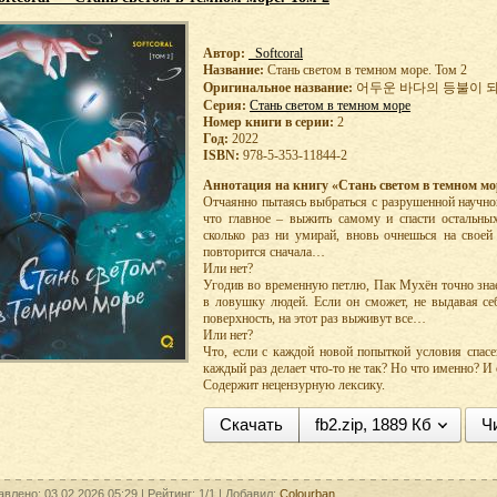
Автор:
Softcoral
Название:
Стань светом в темном море. Том 2
Оригинальное название:
어두운 바다의 등불이 되
Серия:
Стань светом в темном море
Номер книги в серии:
2
Год:
2022
ISBN:
978-5-353-11844-2
Аннотация на книгу «Стань светом в темном мор
Отчаянно пытаясь выбраться c разрушенной научно
что главное – выжить самому и спасти остальных
сколько раз ни умирай, вновь очнешься на своей
повторится сначала…
Или нет?
Угодив во временную петлю, Пак Мухён точно знае
в ловушку людей. Если он сможет, не выдавая се
поверхность, на этот раз выживут все…
Или нет?
Что, если с каждой новой попыткой условия спас
каждый раз делает что-то не так? Но что именно? И 
Содержит нецензурную лексику.
Скачать
fb2.zip, 1889 Кб
Ч
авлено: 03.02.2026 05:29 |
Рейтинг:
1/1
| Добавил:
Colourban