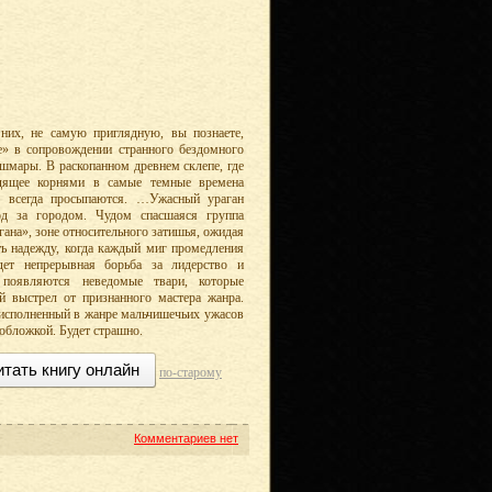
их, не самую приглядную, вы познаете,
» в сопровождении странного бездомного
ошмары. В раскопанном древнем склепе, где
одящее корнями в самые темные времена
И всегда просыпаются. …Ужасный ураган
од за городом. Чудом спасшаяся группа
гана», зоне относительного затишья, ожидая
ть надежду, когда каждый миг промедления
дет непрерывная борьба за лидерство и
 появляются неведомые твари, которые
 выстрел от признанного мастера жанра.
 исполненный в жанре мальчишечьих ужасов
обложкой. Будет страшно.
итать книгу онлайн
по-старому
Комментариев нет