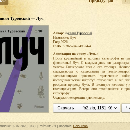
 ЖФ
Предыдущая
1
ниил Туровский — Луч
Автор:
Даниил Туровский
Название:
Луч
Год:
2026
ISBN:
978-5-04-249374-4
Аннотация на книгу «Луч»:
После крупнейшей в истории катастрофы на м
фиолетовый Луч. С каждым днем он распространя
участок Битцевского леса с юга столицы. Немно
сталкиваются с существами из восточноевро
заставляющими проживать трагические собы
исследовательский институт отправляет в лес эк
раскрыть природу Луча. В институте начинает уч
галлюцинациям. Вскоре они сталкиваются с про
катастрофу.
Содержит ненормативную лексику.
Скачать
fb2.zip, 1151 Кб
Чи
авлено: 06.07.2026 10:41 |
Рейтинг:
7/1
| Добавил:
Colourban