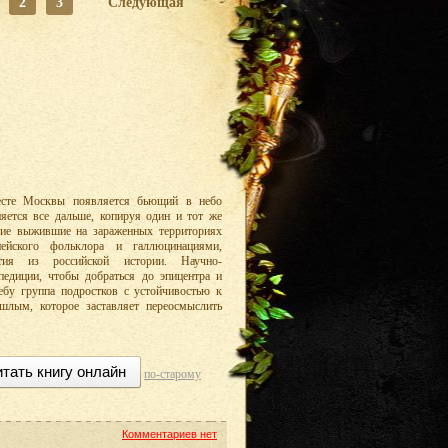
2
3
Следующая
есте Москвы появляется бьющий в небо
ется все дальше, копируя один и тот же
гие выжившие на зараженных территориях
пейского фольклора и галлюцинациями,
тия из российской истории. Научно-
спедиции, чтобы добраться до эпицентра и
ебу группа подростков с устойчивостью к
шлым, которое заставляет переосмыслить
тать книгу онлайн
по-старому
Комментариев нет