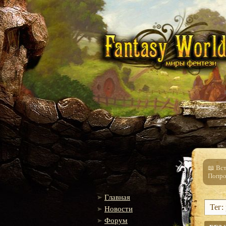
📖 Вс
Попро
Главная
Тег:
Новости
Форум