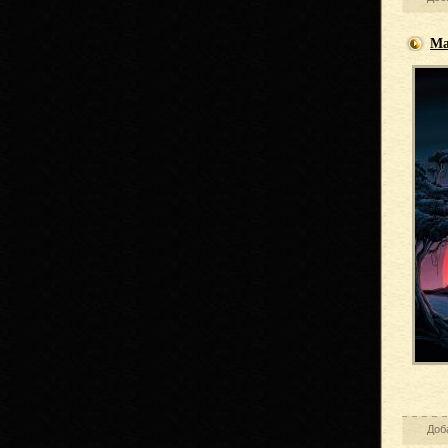
Ма
Доб