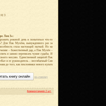
어 3
е. Том 3»:
рожить роковой день и попытаться что-то
ь? Для Пак Мухёна, вынужденного раз за
пособность стала настоящей пыткой. Но на
 умение – божественный дар, а Пак Мухён –
спять и заново переписать чужие судьбы. И
 своего мессию. Единственной защитой Пак
«Ка» и ее руководитель – несгибаемый Син
еана до того, как поклонники нового культа
итать книгу онлайн
по-старому
Комментариев
2 шт.