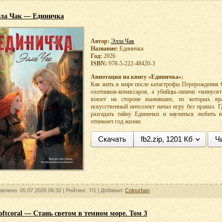
ла Чак — Единичка
Автор:
Элла Чак
Название:
Единичка
Год:
2026
ISBN:
978-5-222-48420-3
Аннотация на книгу «Единичка»:
Как жить в мире после катастрофы Перерождения С
охотников-комиссаров, а убийцы-лапачи «минуся
воюет на стороне выживших, из которых вр
искусственный интеллект начал игру без правил.
разгадать тайну Единички и научиться любить 
отнимает год жизни.
Скачать
fb2.zip, 1201 Кб
Ч
авлено: 05.07.2026 06:32 |
Рейтинг:
7/1
| Добавил:
Colourban
ftcoral — Стань светом в темном море. Том 3