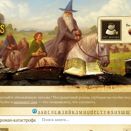
Вы 
тречайте обновлённую читалку! Постраничный режим, глубокая настройка под с
буйте и
напишите нам
— что понравилось, что улучшить.
А
Б
В
Г
Д
Е
Ж
З
И
Й
К
Л
М
Н
О
П
Р
С
Т
У
Ф
Х
Ц
Ч
Ш
Щ
 роман-катастрофа