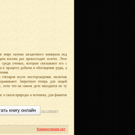
в мире залежи загадочного минерала под
цать восемь раз превосходит золото. Этот
 среди ученых, которые связывают его с
в процессе добычи и обогащения руды, а
ления.
н гектаров возле месторождения, включая
ораживают. Запретную теперь для людей
, хотя что на самом деле находится по ту
с о связи природы и человека, для фанатов
тать книгу онлайн
по-старому
Комментариев нет