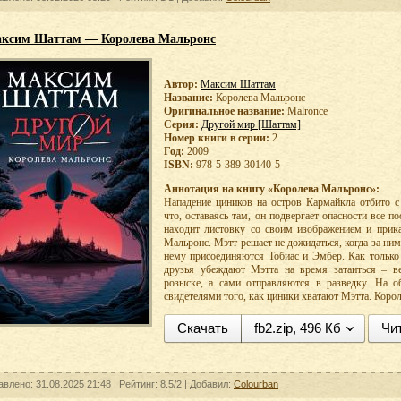
ксим Шаттам — Королева Мальронс
Автор:
Максим Шаттам
Название:
Королева Мальронс
Оригинальное название:
Malronce
Серия:
Другой мир [Шаттам]
Номер книги в серии:
2
Год:
2009
ISBN:
978-5-389-30140-5
Аннотация на книгу «Королева Мальронс»:
Нападение циников на остров Кармайкла отбито 
что, оставаясь там, он подвергает опасности все 
находит листовку со своим изображением и прика
Мальронс. Мэтт решает не дожидаться, когда за ним 
нему присоединяются Тобиас и Эмбер. Как только 
друзья убеждают Мэтта на время затаиться – в
розыске, а сами отправляются в разведку. На о
свидетелями того, как циники хватают Мэтта. Коро
Скачать
fb2.zip, 496 Кб
Чи
авлено: 31.08.2025 21:48 |
Рейтинг:
8.5/2
| Добавил:
Colourban