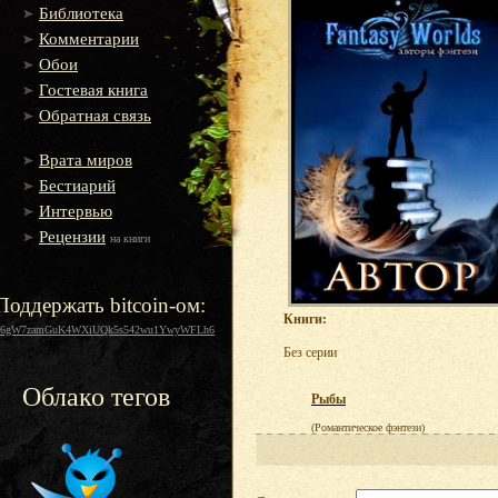
Библиотека
Комментарии
Обои
Гостевая книга
Обратная связь
Врата миров
Бестиарий
Интервью
Рецензии
на книги
Поддержать bitcoin-ом:
Книги:
16gW7zamGuK4WXiUQk5s542wu1YwyWFLh6
Без серии
Облако тегов
Рыбы
(Романтическое фэнтези)