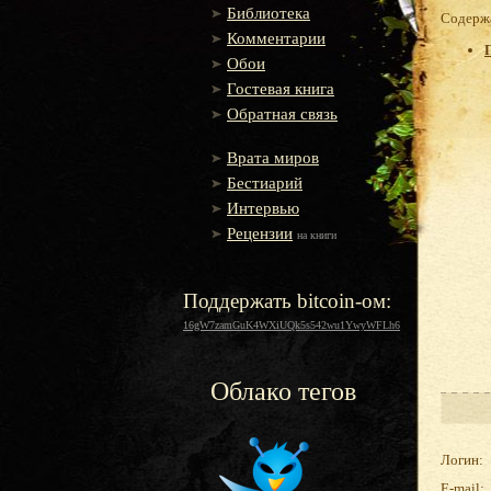
Библиотека
Содержа
Комментарии
Обои
Гостевая книга
Обратная связь
Врата миров
Бестиарий
Интервью
Рецензии
на книги
Поддержать bitcoin-ом:
16gW7zamGuK4WXiUQk5s542wu1YwyWFLh6
Облако тегов
Логин:
E-mail: