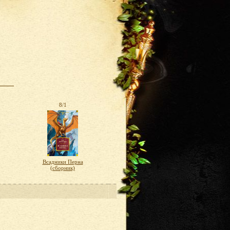
8/1
Всадники Перна
(сборник)