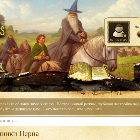
Вы 
тречайте обновлённую читалку! Постраничный режим, глубокая настройка под с
буйте и
напишите нам
— что понравилось, что улучшить.
дники Перна