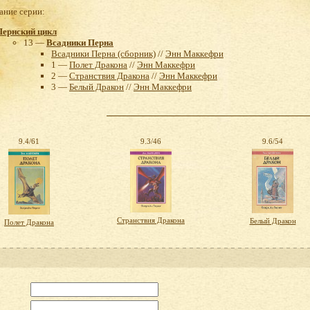
ние серии:
Пернский цикл
13 —
Всадники Перна
Всадники Перна (сборник)
//
Энн Маккефри
1 —
Полет Дракона
//
Энн Маккефри
2 —
Странствия Дракона
//
Энн Маккефри
3 —
Белый Дракон
//
Энн Маккефри
9.4/61
9.3/46
9.6/54
Странствия Дракона
Белый Дракон
Полет Дракона