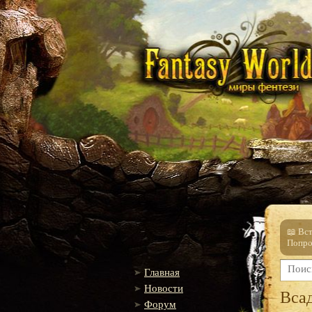
📖 Вс
Попро
Главная
Новости
Вса
Форум