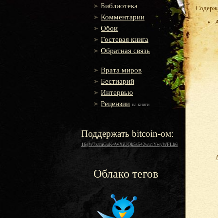
Библиотека
Содержа
Комментарии
Обои
Гостевая книга
Обратная связь
Врата миров
Бестиарий
Интервью
Рецензии
на книги
Поддержать bitcoin-ом:
16gW7zamGuK4WXiUQk5s542wu1YwyWFLh6
Облако тегов