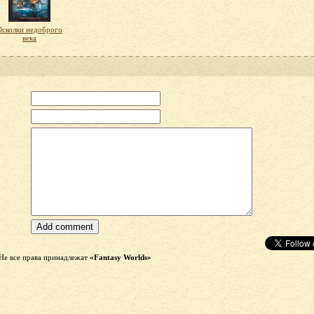
Осколки недоброго
века
Не все права принадлежат
«Fantasy Worlds»