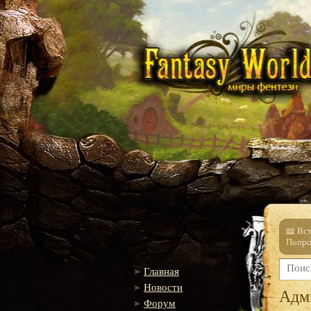
📖 Вс
Попро
Главная
Новости
Адм
Форум