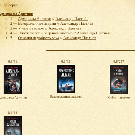
ние серии:
Адмиралы Арктики
1 —
Адмиралы Арктики
//
Александр Плетнёв
2 —
Вскормленные льдами
//
Александр Плетнёв
3 —
Углём и атомом
//
Александр Плетнёв
4 —
Эпохи холст – багряной кистью
//
Александр Плетнёв
5 —
Осколки недоброго века
//
Александр Плетнёв
6.9/41
6.1/45
8.8/237
Вскормленные льдами
Адмиралы Арктики
Углём и атомом
8.1/14