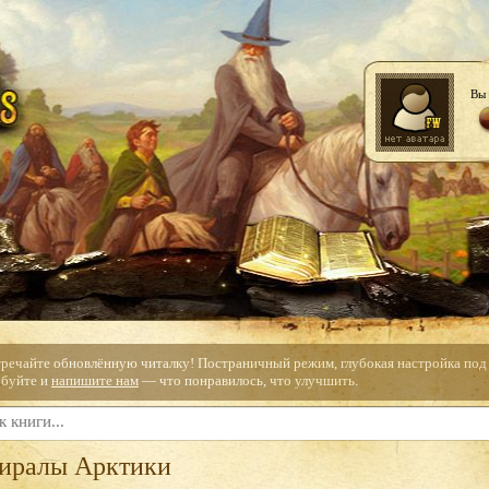
Вы 
тречайте обновлённую читалку! Постраничный режим, глубокая настройка под с
буйте и
напишите нам
— что понравилось, что улучшить.
иралы Арктики