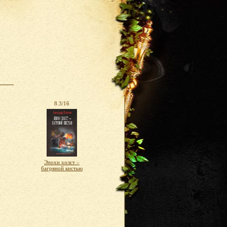
8.3/16
Эпохи холст –
багряной кистью