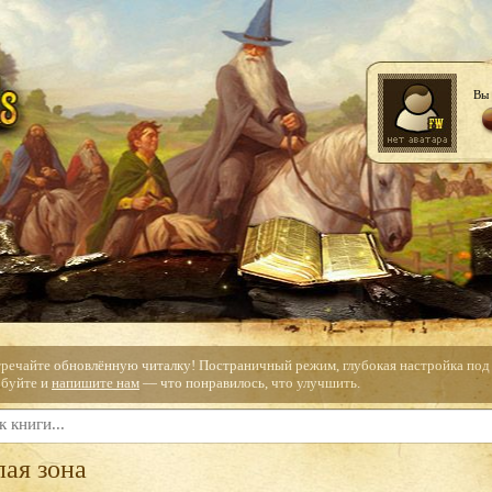
Вы 
тречайте обновлённую читалку! Постраничный режим, глубокая настройка под с
буйте и
напишите нам
— что понравилось, что улучшить.
ая зона