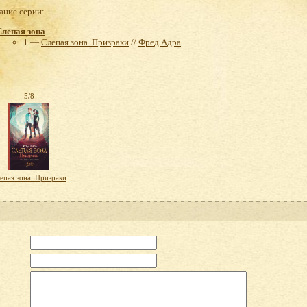
ние серии:
Слепая зона
1 —
Слепая зона. Призраки
//
Фред Адра
5/8
епая зона. Призраки