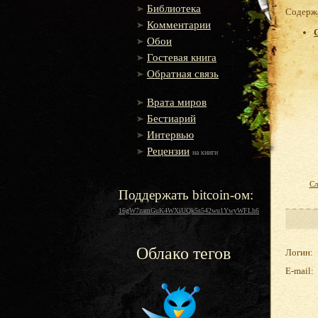
Библиотека
Содержа
Комментарии
Обои
Гостевая книга
Обратная связь
Врата миров
Бестиарий
Интервью
Рецензии
на книги
Сл
Поддержать bitcoin-ом:
16gW7zamGuK4WXiUQk5s542wu1YwyWFLh6
Облако тегов
Логин:
E-mail: