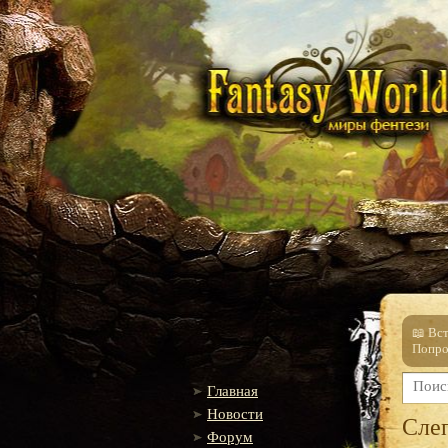
📖 Вс
Попро
Главная
Новости
Слеп
Форум