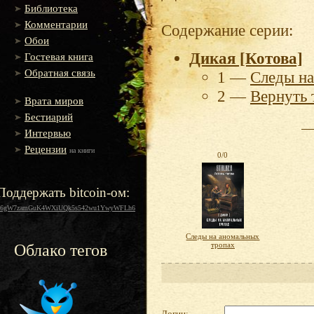
Библиотека
Комментарии
Содержание серии:
Обои
Дикая [Котова]
Гостевая книга
Обратная связь
1 —
Следы на
2 —
Вернуть 
Врата миров
Бестиарий
Интервью
Рецензии
на книги
0/0
Поддержать bitcoin-ом:
16gW7zamGuK4WXiUQk5s542wu1YwyWFLh6
Следы на аномальных
тропах
Облако тегов
Логин: