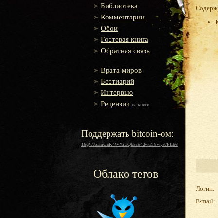
Библиотека
Содержа
Комментарии
Обои
Гостевая книга
Обратная связь
Врата миров
Бестиарий
Интервью
Рецензии
на книги
Поддержать bitcoin-ом:
16gW7zamGuK4WXiUQk5s542wu1YwyWFLh6
Облако тегов
Логин:
E-mail: