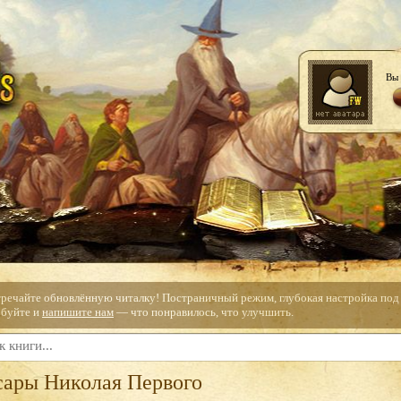
Вы 
тречайте обновлённую читалку! Постраничный режим, глубокая настройка под с
буйте и
напишите нам
— что понравилось, что улучшить.
сары Николая Первого