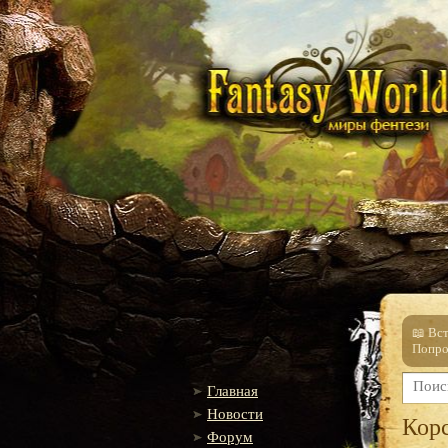
📖 Вс
Попро
Главная
Новости
Кор
Форум