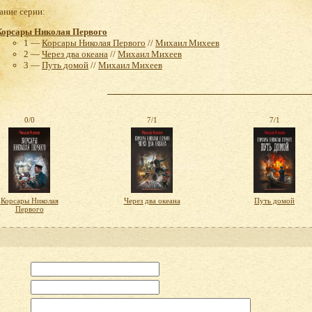
ние серии:
Корсары Николая Первого
1 —
Корсары Николая Первого
//
Михаил Михеев
2 —
Через два океана
//
Михаил Михеев
3 —
Путь домой
//
Михаил Михеев
0/0
7/1
7/1
Корсары Николая
Через два океана
Путь домой
Первого