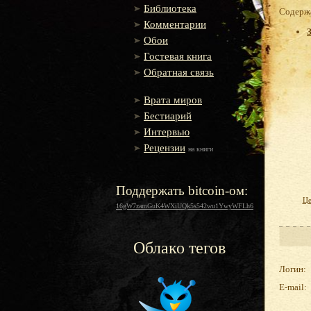
Библиотека
Содержа
Комментарии
Обои
Гостевая книга
Обратная связь
Врата миров
Бестиарий
Интервью
Рецензии
на книги
Поддержать bitcoin-ом:
Це
16gW7zamGuK4WXiUQk5s542wu1YwyWFLh6
Облако тегов
Логин:
E-mail: