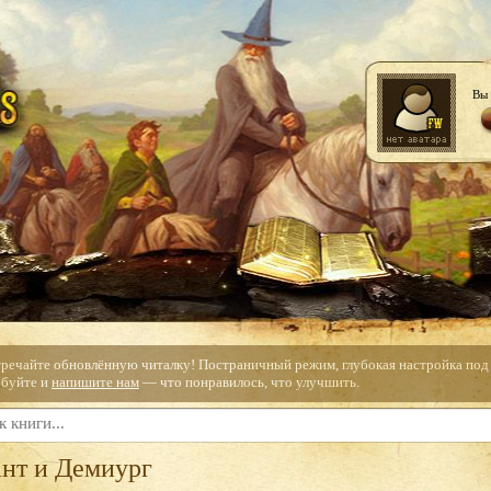
Вы 
тречайте обновлённую читалку! Постраничный режим, глубокая настройка под с
буйте и
напишите нам
— что понравилось, что улучшить.
ант и Демиург