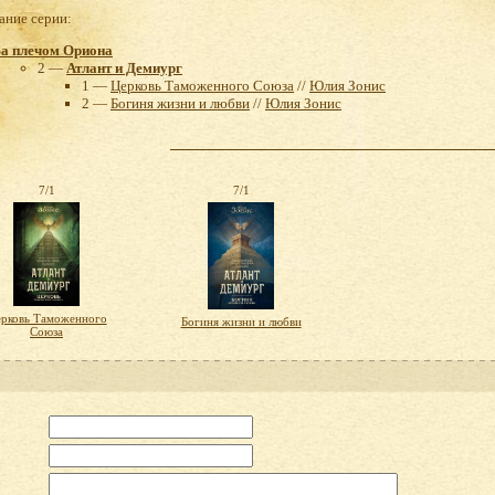
ние серии:
За плечом Ориона
2 —
Атлант и Демиург
1 —
Церковь Таможенного Союза
//
Юлия Зонис
2 —
Богиня жизни и любви
//
Юлия Зонис
7/1
7/1
рковь Таможенного
Богиня жизни и любви
Союза