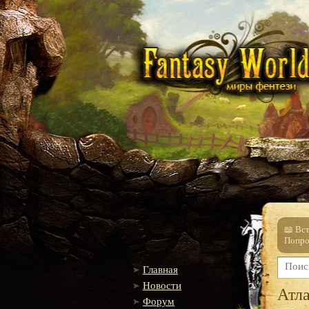
📖 Вс
Попро
Главная
Новости
Атл
Форум