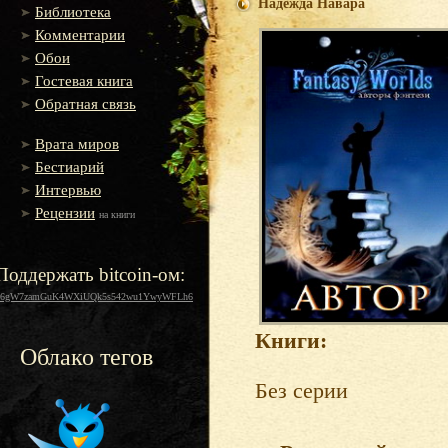
Надежда Навара
Библиотека
Комментарии
Обои
Гостевая книга
Обратная связь
Врата миров
Бестиарий
Интервью
Рецензии
на книги
Поддержать bitcoin-ом:
16gW7zamGuK4WXiUQk5s542wu1YwyWFLh6
Книги:
Облако тегов
Без серии