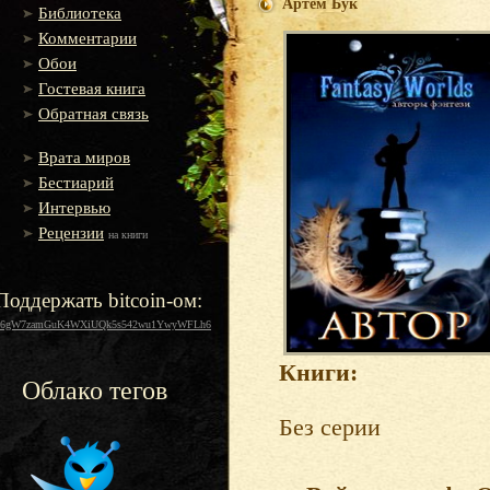
Артем Бук
Библиотека
Комментарии
Обои
Гостевая книга
Обратная связь
Врата миров
Бестиарий
Интервью
Рецензии
на книги
Поддержать bitcoin-ом:
16gW7zamGuK4WXiUQk5s542wu1YwyWFLh6
Книги:
Облако тегов
Без серии