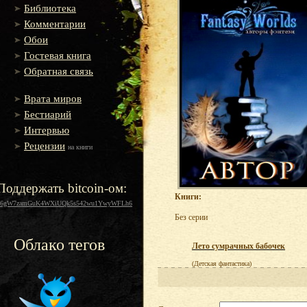
Библиотека
Комментарии
Обои
Гостевая книга
Обратная связь
Врата миров
Бестиарий
Интервью
Рецензии
на книги
Поддержать bitcoin-ом:
Книги:
16gW7zamGuK4WXiUQk5s542wu1YwyWFLh6
Без серии
Облако тегов
Лето сумрачных бабочек
(Детская фантастика)