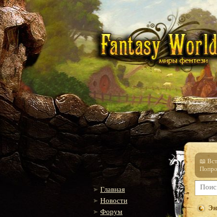
📖 Вс
Попро
Главная
Новости
Эн
Форум