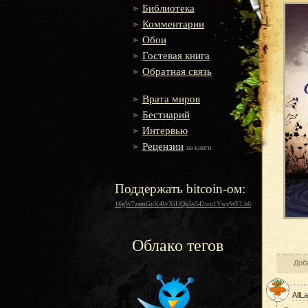
Библиотека
Комментарии
Обои
Гостевая книга
Обратная связь
Врата миров
Бестиарий
Интервью
Рецензии
на книги
Поддержать bitcoin-ом:
16gW7zamGuK4WXiUQk5s542wu1YwyWFLh6
Облако тегов
Доб
AllLa