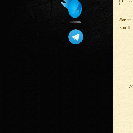
Сентим
Логин:
E-mail:
© 