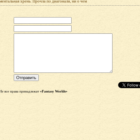
ентальная хрень. Прочла по диагонали, ни о чем
Не все права принадлежат
«Fantasy Worlds»