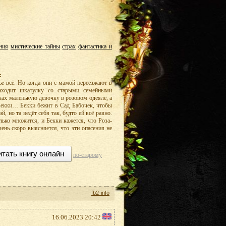
ния
мистические тайны
страх
фантастика и
:
мье всё. Но когда они с мамой переезжают в
аходит шкатулку со старыми семейными
ках маленькую девочку в розовом одеяле, а
 Бекки… Бекки бежит в Сад Бабочек, чтобы
, но та ведёт себя так, будто ей всё равно.
лько множится, и Бекки кажется, что Роза-
чень скоро выясняется, что эти опасения не
итать книгу онлайн
по-старому
fb2-info
16.06.2023 20:42