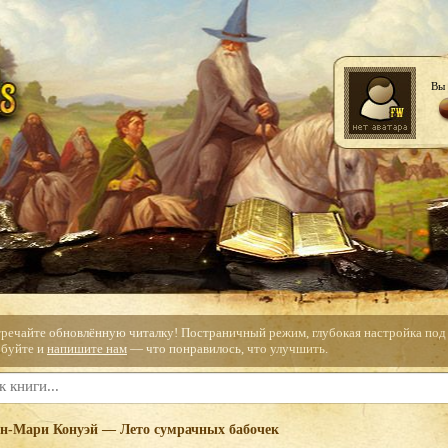
Вы 
тречайте обновлённую читалку! Постраничный режим, глубокая настройка под с
буйте и
напишите нам
— что понравилось, что улучшить.
н-Мари Конуэй — Лето сумрачных бабочек