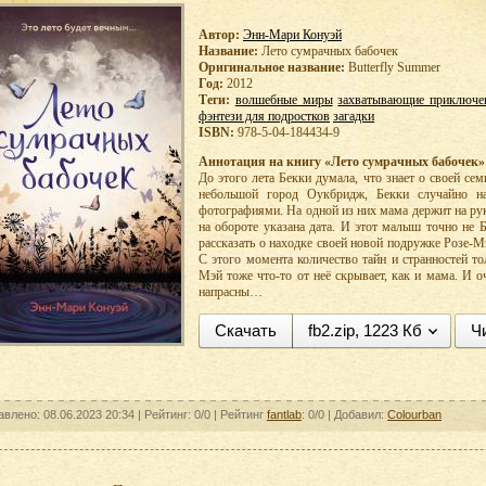
Автор:
Энн-Мари Конуэй
Название:
Лето сумрачных бабочек
Оригинальное название:
Butterfly Summer
Год:
2012
Теги:
волшебные миры
захватывающие приключе
фэнтези для подростков
загадки
ISBN:
978-5-04-184434-9
Аннотация на книгу «Лето сумрачных бабочек»
До этого лета Бекки думала, что знает о своей се
небольшой город Оукбридж, Бекки случайно н
фотографиями. На одной из них мама держит на ру
на обороте указана дата. И этот малыш точно не
рассказать о находке своей новой подружке Розе-Мэй
С этого момента количество тайн и странностей то
Мэй тоже что-то от неё скрывает, как и мама. И о
напрасны…
Скачать
fb2.zip, 1223 Кб
Ч
авлено: 08.06.2023 20:34 |
Рейтинг: 0/0
| Рейтинг
fantlab
: 0/0
| Добавил:
Colourban