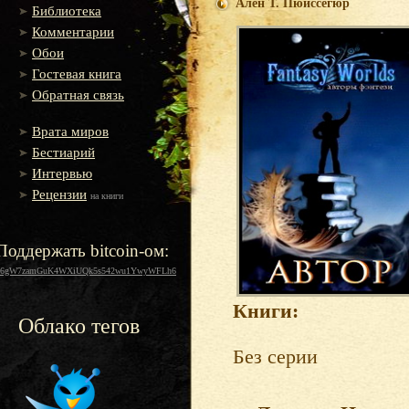
Ален Т. Пюиссегюр
Библиотека
Комментарии
Обои
Гостевая книга
Обратная связь
Врата миров
Бестиарий
Интервью
Рецензии
на книги
Поддержать bitcoin-ом:
16gW7zamGuK4WXiUQk5s542wu1YwyWFLh6
Книги:
Облако тегов
Без серии