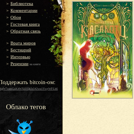
Библиотека
Комментарии
Обои
Гостевая книга
Обратная связь
Врата миров
Бестиарий
Интервью
Рецензии
на книги
Поддержать bitcoin-ом:
16gW7zamGuK4WXiUQk5s542wu1YwyWFLh6
Облако тегов