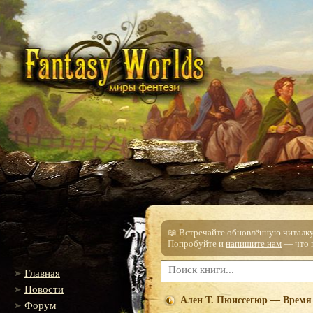
📖 Встречайте обновлённую читалку!
Попробуйте и
напишите нам
— что п
Главная
Новости
Ален Т. Пюиссегюр — Время
Форум