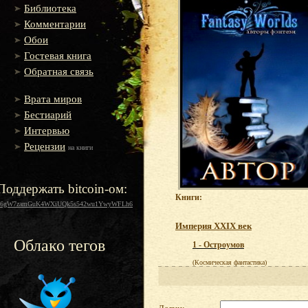
Библиотека
Комментарии
Обои
Гостевая книга
Обратная связь
Врата миров
Бестиарий
Интервью
Рецензии
на книги
Поддержать bitcoin-ом:
Книги:
16gW7zamGuK4WXiUQk5s542wu1YwyWFLh6
Империя XXIX век
Облако тегов
1 - Остроумов
(Космическая фантастика)