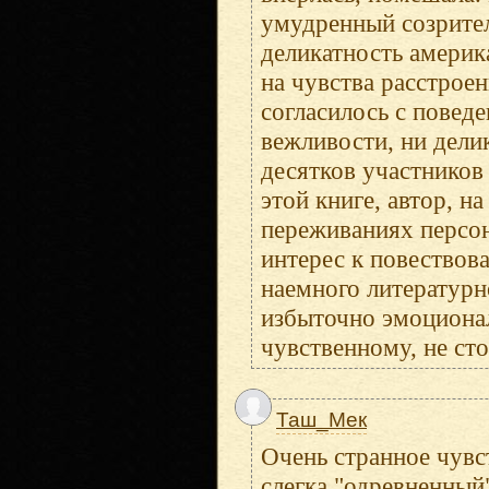
умудренный созрител
деликатность америк
на чувства расстрое
согласилось с поведе
вежливости, ни дели
десятков участников
этой книге, автор, н
переживаниях персон
интерес к повествов
наемного литературно
избыточно эмоционал
чувственному, не сто
Таш_Мек
Очень странное чувс
слегка "одревненный