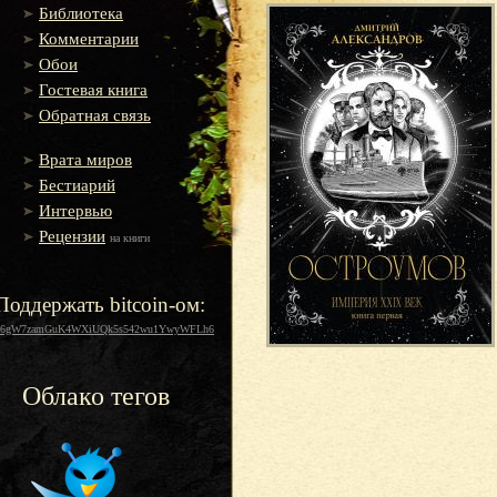
Библиотека
Комментарии
Обои
Гостевая книга
Обратная связь
Врата миров
Бестиарий
Интервью
Рецензии
на книги
Поддержать bitcoin-ом:
16gW7zamGuK4WXiUQk5s542wu1YwyWFLh6
Облако тегов