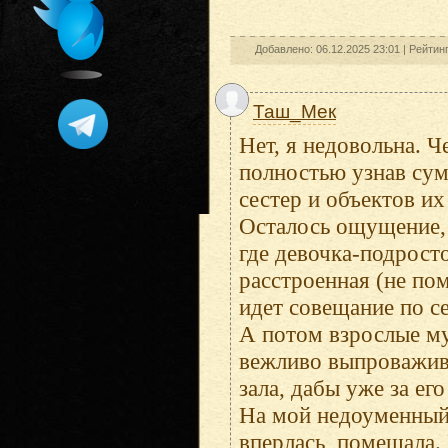
Добавлено: 06.12.2025 23:01 |
Рейтин
Таш_Мек
Нет, я недовольна. Ч
полностью узнав сум
сестер и объектов их
Осталось ощущение, 
где девочка-подрост
расстроенная (не пом
идет совещание по се
А потом взрослые м
вежливо выпроважива
зала, дабы уже за ег
На мой недоуменный 
вперлась, помешала.