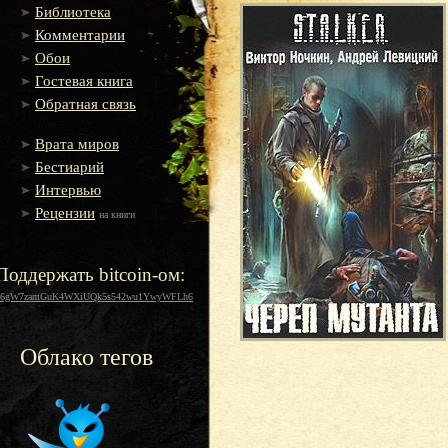
Библиотека
Комментарии
Обои
Гостевая книга
Обратная связь
Врата миров
Бестиарий
Интервью
Рецензии
на книги
Поддержать bitcoin-ом:
16gW7zamGuK4WXiUQk5s542wu1YwyWFLh6
Облако тегов