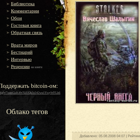
Библиотека
Комментарии
Обои
Гостевая книга
Обратная связь
Врата миров
Бестиарий
Интервью
Рецензии
на книги
Поддержать bitcoin-ом:
16gW7zamGuK4WXiUQk5s542wu1YwyWFLh6
Облако тегов
Добавлено: 05.08.2008 04:07 |
Рейтин