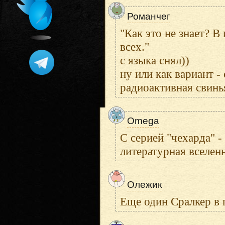
Романчег
"Как это не знает? В
всех."
с языка снял))
ну или как вариант -
радиоактивная свинья
Omega
С серией "чехарда" -
литературная вселен
Олежик
Еще один Сралкер в 