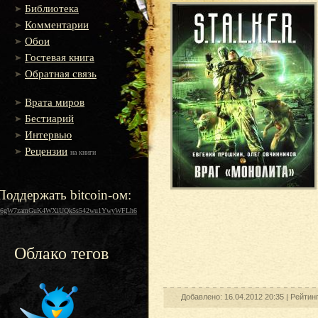
Библиотека
Комментарии
Обои
Гостевая книга
Обратная связь
Врата миров
Бестиарий
Интервью
Рецензии
на книги
Поддержать bitcoin-ом:
16gW7zamGuK4WXiUQk5s542wu1YwyWFLh6
Облако тегов
Добавлено: 16.04.2012 20:35 |
Рейтин