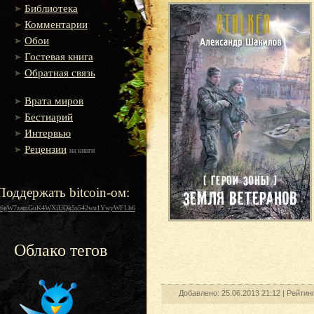
Библиотека
Комментарии
Обои
Гостевая книга
Обратная связь
Врата миров
Бестиарий
Интервью
Рецензии
на книги
Поддержать bitcoin-ом:
16gW7zamGuK4WXiUQk5s542wu1YwyWFLh6
Облако тегов
Добавлено: 25.06.2013 21:12 |
Рейтин