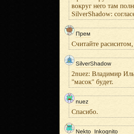
вокруг него там полн
SilverShadow: соглас
Прем
Считайте расиситом, 
SilverShadow
2nuez: Владимир Иль
"масок" будет.
nuez
Спасибо.
Nekto_Inkognito