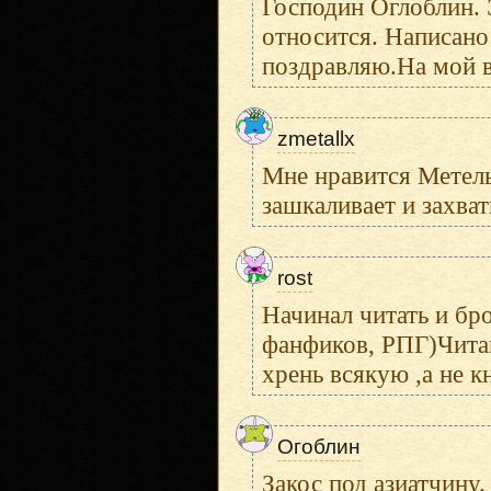
Господин Оглоблин. Э
относится. Написано 
поздравляю.На мой в
zmetallx
Мне нравится Метель
зашкаливает и захват
rost
Начинал читать и бр
фанфиков, РПГ)Читаю
хрень всякую ,а не к
Огоблин
Закос под азиатчину