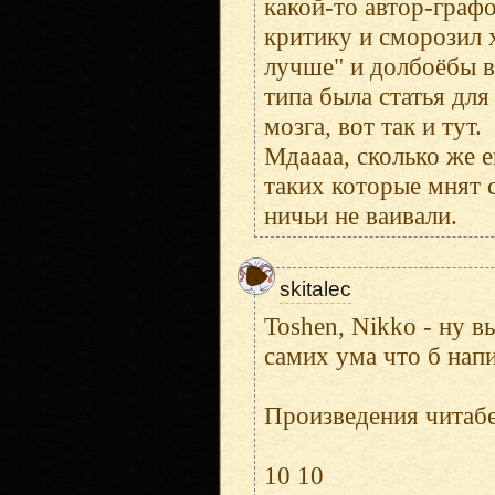
какой-то автор-граф
критику и сморозил 
лучше" и долбоёбы в
типа была статья дл
мозга, вот так и тут.
Мдаааа, сколько же 
таких которые мнят 
ничьи не ваивали.
skitalec
Toshen, Nikko - ну в
самих ума что б напи
Произведения читабе
10 10