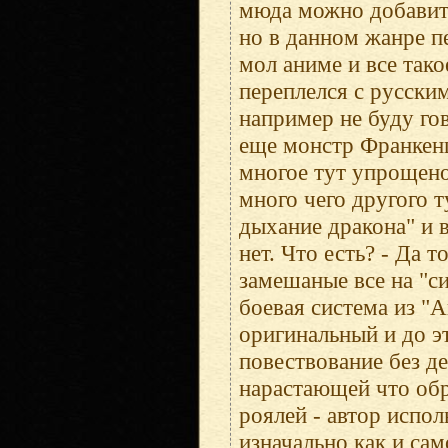
мюда можно добавит
но в данном жанре п
мол аниме и все так
переплелся с русски
например не буду гов
еще монстр Франкенш
многое тут упрощено
много чего другого т
дыхание дракона" и в
нет. Что есть? - Да 
замешаные все на "си
боевая система из "А
оригинальный и до э
повествование без д
нарастающей что обр
роялей - автор испол
изначально как и сам