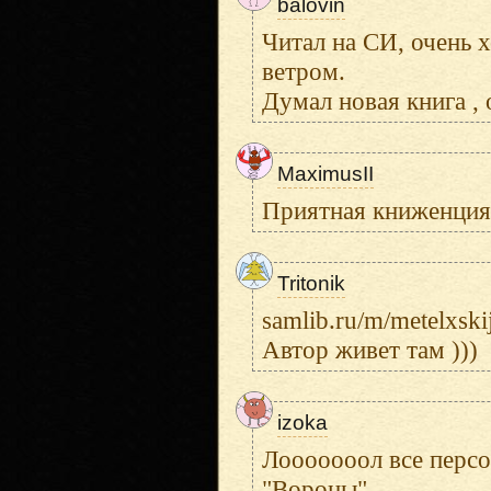
balovin
Читал на СИ, очень 
ветром.
Думал новая книга ,
MaximusII
Приятная книженция.
Tritonik
samlib.ru/m/metelxski
Автор живет там )))
izoka
Лооооооол все персо
"Вороны".