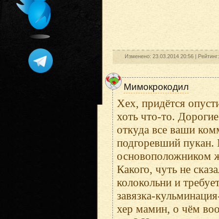
Изменено: 23.03.2014 20:56 |
Рейтинг
Мимокрокодил
Хех, придётся опуст
хоть что-то. Дорогие
откуда все ваши ком
подгоревший пукан. 
основоположником ж
Какого, чуть не сказ
колокольни и требуе
завязка-кульминация-
хер мамин, о чём во