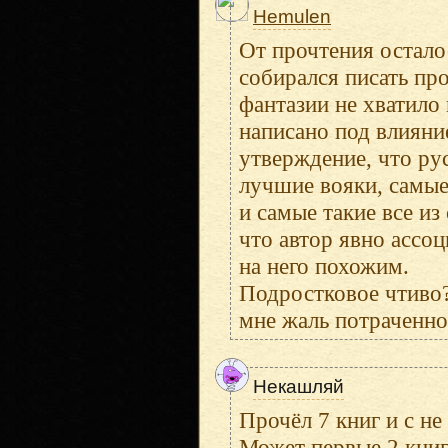
Hemulen
От прочтения остало
собирался писать про
фантазии не хватило 
написано под влияни
утверждение, что рус
лучшие вояки, самы
и самые такие все из
что автор явно ассоц
на него похожим.
Подростковое чтиво?
мне жаль потраченно
Некашляй
Прочёл 7 книг и с н
Может первые 2 книг