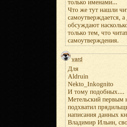
только именами...
Что же тут нашли чит
самоутверждается, а
обсуждают насколько 
только тем, что читат
самоутверждения.
vard
Для
Aldruin
Nekto_Inkognito
И тому подобных....
Метельский первым н
подхватил прядильщи
написания данных кн
Владимир Ильин, сво