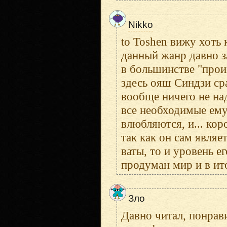
Nikko
to Toshen вижу хоть
данный жанр давно за
в большинстве "произ
здесь ояш Синдзи ср
вообще ничего не надо
все необходимые ему 
влюбляются, и... кор
так как он сам явля
ваты, то и уровень е
продуман мир и в ит
Зло
Давно читал, понрав