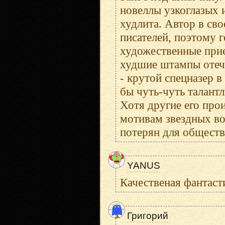
новеллы узкоглазых 
худлита. Автор в св
писателей, поэтому 
художественные прие
худшие штампы отече
- крутой спецназер 
бы чуть-чуть талантл
Хотя другие его про
мотивам звездных во
потерян для общества
YANUS
Качественая фантаст
Григорий