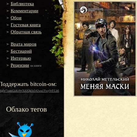
Библиотека
Комментарии
Обои
Гостевая книга
Обратная связь
Врата миров
Бестиарий
Интервью
Рецензии
на книги
Поддержать bitcoin-ом:
16gW7zamGuK4WXiUQk5s542wu1YwyWFLh6
Облако тегов