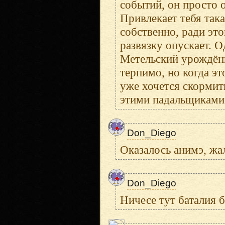
событий, он просто о
Привлекает тебя така
собственно, ради это
развязку опускает. О
Метельский урождённ
терпимо, но когда эт
уже хочется скормит
этими падальщиками 
Don_Diego
Оказалось анимэ, жал
Don_Diego
Ничесе тут баталия 