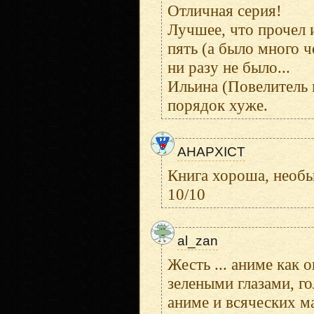
Отличная серия!
Лучшее, что прочел и
пять (а было много ч
ни разу не было...
Ильина (Повелитель 
порядок хуже.
AHAPXICT
Книга хороша, необы
10/10
al_zan
Жесть ... аниме как 
зелеными глазами, г
аниме и всяческих ма