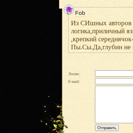
Fob
Из СИшных авторов 
логика,приличный я
,крепкий середнячок
Пы.Сы.Да,глубин не 
Логин:
E-mail: