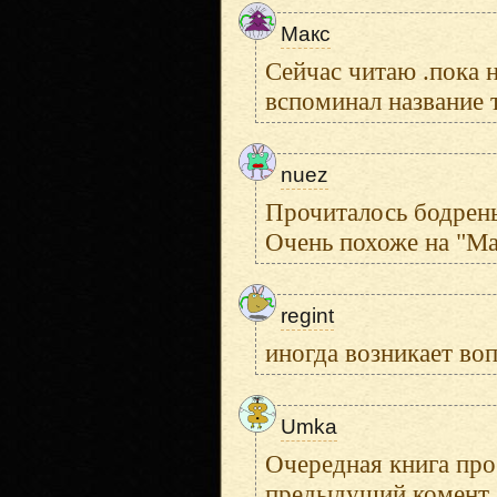
Макс
Сейчас читаю .пока 
вспоминал название 
nuez
Прочиталось бодрень
Очень похоже на "Ма
regint
иногда возникает воп
Umka
Очередная книга про
предыдущий комент..