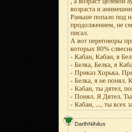
, а возраст целевой 
возраста и анимешни
Раньше попало под н
продолжением, не см
писал.
А вот переговоры пр
которых 80% слвесны
- Кабан, Кабан, я Бе
- Белка, Белка, я Ка
- Пpиказ Хоpька. Пp
- Белка, я не понял.
- Кабан, ты дятел, по
- Понял. Я Дятел. Ты
- Кабан, ..., ты всех
DarthNihilus