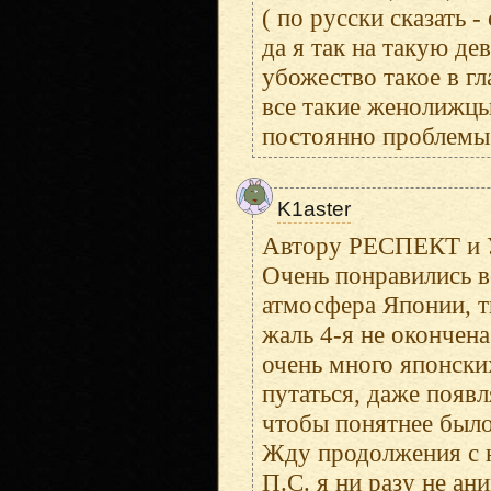
( по русски сказать 
да я так на такую де
убожество такое в г
все такие женолижцы
постоянно проблемы
K1aster
Автору РЕСПЕКТ 
Очень понравились в
атмосфера Японии, т
жаль 4-я не окончена
очень много японски
путаться, даже появл
чтобы понятнее было
Жду продолжения с 
П.С. я ни разу не а