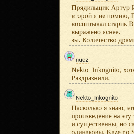
Прядильщик Артур И
второй я не помню, Г
воспитывал старик Ви
выражено яснее.
зы. Количество драмы
nuez
Nekto_Inkognito, хот
Раздразнили.
Nekto_Inkognito
Насколько я знаю, э
произведение на эту 
и существенны, но с
одинаковы. Kaze no 