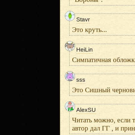
Stavr
Это круть...
HeiLin
Симпатичная обложк
sss
Это Сишный черновик
AlexSU
Читать можно, если 
автор дал ГГ , и при