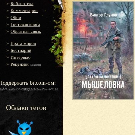
Библиотека
Комментарии
Обои
Гостевая книга
Обратная связь
Врата миров
Бестиарий
Интервью
Рецензии
на книги
Поддержать bitcoin-ом:
16gW7zamGuK4WXiUQk5s542wu1YwyWFLh6
Облако тегов