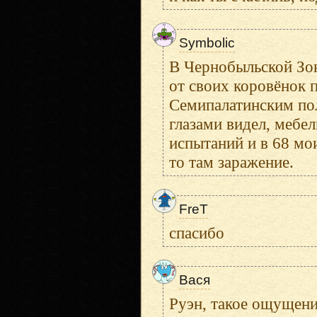
Symbolic
В Чернобыльской Зон
от своих коровёнок 
Семипалатинским пол
глазами видел, мебе
испытаний и в 68 мои
то там заражение.
FreT
спасибо
Вася
Руэн, такое ощущени