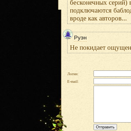
бесконечных серий) 
подключаются баблод
вроде как авторов...
Руэн
Не покидает ощущени
Логин:
E-mail: