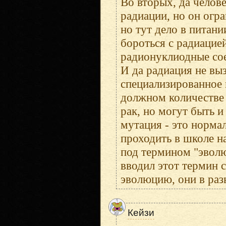
Во вторых, да челов
радиации, но он огра
но тут дело в питани
бороться с радиацие
радионуклиодные соед
И да радиация не вы
специализированное 
должном количестве 
рак, но могут быть и
мутация - это норма
проходить в школе н
под термином "эволю
вводил этот термин 
эволюцию, они в раз
Кейзи