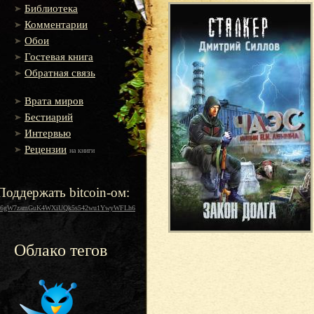
Библиотека
Комментарии
Обои
Гостевая книга
Обратная связь
Врата миров
Бестиарий
Интервью
Рецензии
на книги
Поддержать bitcoin-ом:
16gW7zamGuK4WXiUQk5s542wu1YwyWFLh6
Облако тегов