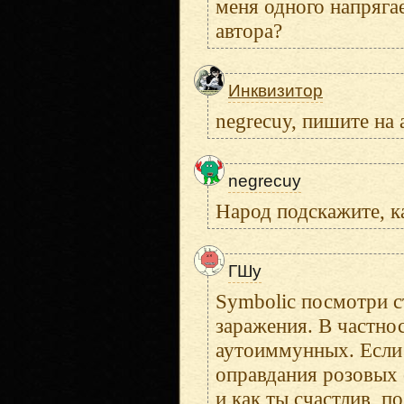
меня одного напрягае
автора?
Инквизитор
negrecuy, пишите на
negrecuy
Народ подскажите, к
ГШу
Symbolic посмотри с
заражения. В частно
аутоиммунных. Если 
оправдания розовых 
и как ты счастлив, п