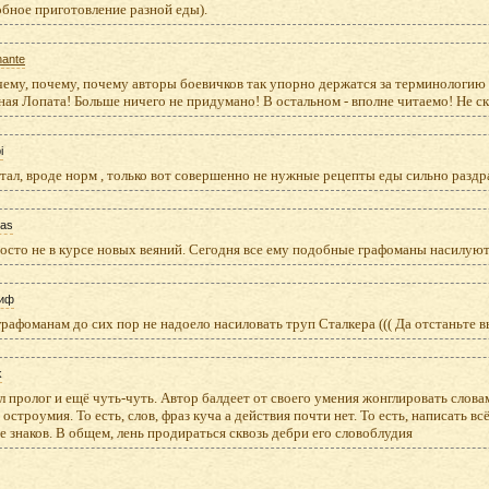
бное приготовление разной еды).
ante
ему, почему, почему авторы боевичков так упорно держатся за терминологию 
ая Лопата! Больше ничего не придумано! В остальном - вполне читаемо! Не с
i
ал, вроде норм , только вот совершенно не нужные рецепты еды сильно раздра
das
росто не в курсе новых веяний. Сегодня все ему подобные графоманы насилу
иф
рафоманам до сих пор не надоело насиловать труп Сталкера ((( Да отстаньте вы 
k
 пролог и ещё чуть-чуть. Автор балдеет от своего умения жонглировать слова
 остроумия. То есть, слов, фраз куча а действия почти нет. То есть, написать в
 знаков. В общем, лень продираться сквозь дебри его словоблудия