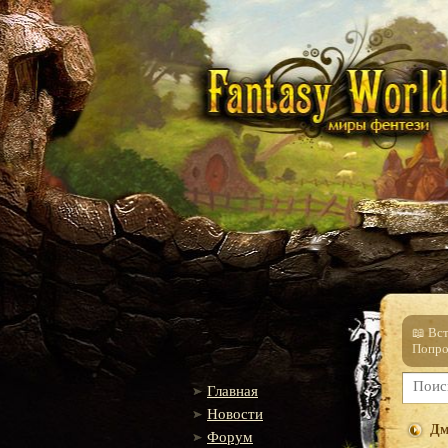
📖 Вс
Попро
Главная
Новости
Дм
Форум