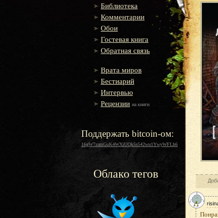
Библиотека
Комментарии
Обои
Гостевая книга
Обратная связь
Врата миров
Бестиарий
Интервью
Рецензии
на книги
Поддержать bitcoin-ом:
16gW7zamGuK4WXiUQk5s542wu1YwyWFLh6
Облако тегов
Доб
risin
Понра