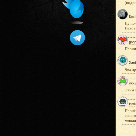
(подро
Ench
Ну поч
Пехотн
goop
Прочит
Xar
Чел п
Люц
Этим г
lasti
Прочёл
своего
меньше