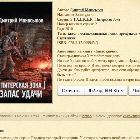
Автор:
Дмитрий Манасыпов
Название:
Запас удачи
Серия:
S.T.A.L.K.E.R.
:
Питерская Зона
Номер книги в серии:
2
Год:
2016
Теги:
квест
постапокалиптика
поиск артефактов
Стругацких
ISBN:
978-5-17-099945-3
Аннотация на книгу «Запас удачи»:
Сталкер-одиночка Хэт любит свое дело.
Но еще больше он любит мечту про домик в Ирланд
Но не все так просто. И вот, почти потеряв все, он 
Дойти до Клондайка артефактов, принести образцы
быть легче?
Но ведь это Зона. И здесь, чтобы выжить и вернуться
Скачать
fb2.zip, 604 Кб
Чи
авлено: 01.02.2017 17:33 |
Рейтинг:
8.7/98
| Рейтинг
fantlab
: 6.92/26
| Добавил:
Инквизито
ant
вилось для серии Сталкер твёрдый середняк. У автора немного необычный сл