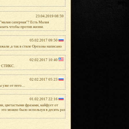
23.04.2019 08:59
"малая саперная"? Есть Малая
казать чтобы против жизни.
05.02.2017 09:50
жали ,а так в стиле Орехова написано
02.02.2017 10:40
ют СТИКС.
02.02.2017 05:23
уже от него....
01.02.2017 22:16
ми, цветастыми фразами, кайфует от
сё это можно было используя в десять раз