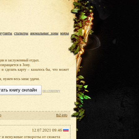
мутанты
сталкеры
аномальные зоны
миры
ии и заслуженный отдых.
возвращается в Зону.
 и сделать карту – казалось бы, что может
, нужен весь запас удачи.
тать книгу онлайн
по-старому
р
fb2-info
12.07.2021 09:46
ог и ненужные отвороты от сюжета