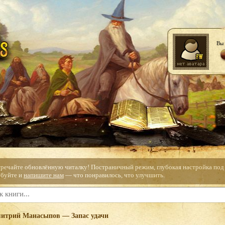
Вы 
тречайте обновлённую читалку! Постраничный режим, глубокая настройка под с
буйте и
напишите нам
— что понравилось, что улучшить.
итрий Манасыпов — Запас удачи