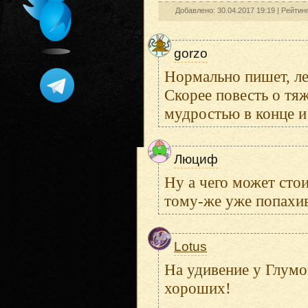
Добавлено: 30.04.2017 19:19 |
Рейтин
gorzo
Нормально пишет, ле
Скорее повесть о тя
мудростью в конце 
Люциф
Ну а чего может сто
тому-же уже попахи
Lotus
На удивение у Глумо
хороших!