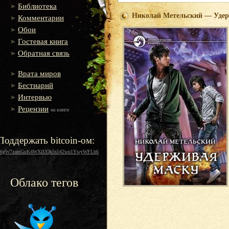
Библиотека
Николай Метельский — Удер
Комментарии
Обои
Гостевая книга
Обратная связь
Врата миров
Бестиарий
Интервью
Рецензии
на книги
Поддержать bitcoin-ом:
16gW7zamGuK4WXiUQk5s542wu1YwyWFLh6
Облако тегов