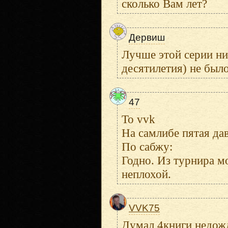
сколько Вам лет?
Дервиш
Лучше этой серии нич
десятилетия) не было
47
To vvk
На самлибе пятая дав
По сабжу:
Годно. Из турнира м
неплохой.
VVK75
Думал 4книги недожд