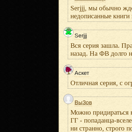
Serjjj, мы обычно жд
недописанные книги 
Serjjj
Вся серия зашла. Пра
назад. На ФВ долго н
Аскет
Отличная серия, с о
ВыЗов
Можно придираться к
ГГ - попаданца-вселе
ни странно, строго п