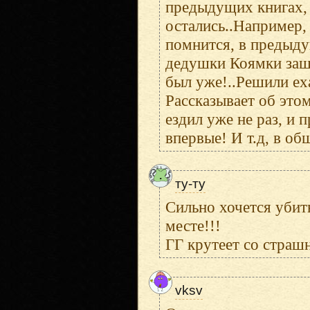
предыдущих книгах, 
остались..Например, 
помнится, в предыду
дедушки Коямки зашё
был уже!..Решили еха
Рассказывает об этом
ездил уже не раз, и п
впервые! И т.д, в общ
ту-ту
Сильно хочется убить
месте!!!
ГГ крутеет со страш
vksv