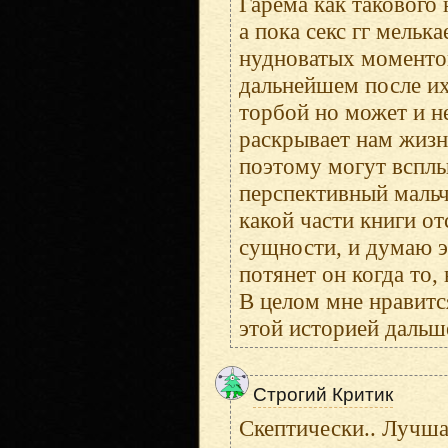
Гарема как такового 
а пока секс гг мельк
нудноватых моменто
дальнейшем после их
торбой но может и не
раскрывает нам жизнь
поэтому могут всплы
перспективный мальч
какой части книги от
сущности, и думаю э
потянет он когда то,
В целом мне нравится
этой историей дальше
Строгий Критик
Скептически.. Лучша