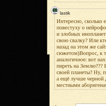
lastik
Интересно, сколько 
повестуху о нейрофо
и злобных инопланет
свою свалку? Или кто
назад на этом же са
сюжетом)Вопрос, к те
аналогичное: вот на
пиреть на Землю??? Е
своей планеты? Ну, п
а ещё лучше черной д
местными аборигена