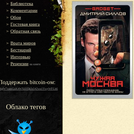
Библиотека
Комментарии
Обои
Гостевая книга
Обратная связь
Врата миров
Бестиарий
Интервью
Рецензии
на книги
Поддержать bitcoin-ом:
16gW7zamGuK4WXiUQk5s542wu1YwyWFLh6
Облако тегов