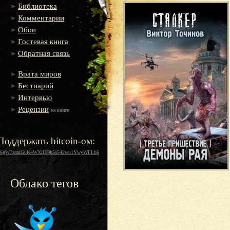
Библиотека
Комментарии
Обои
Гостевая книга
Обратная связь
Врата миров
Бестиарий
Интервью
Рецензии
на книги
Поддержать bitcoin-ом:
16gW7zamGuK4WXiUQk5s542wu1YwyWFLh6
Облако тегов