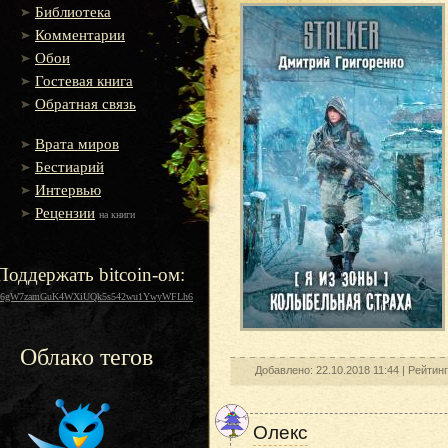
Библиотека
Комментарии
Обои
Гостевая книга
Обратная связь
Врата миров
Бестиарий
Интервью
Рецензии
на книги
Поддержать bitcoin-ом:
16gW7zamGuK4WXiUQk5s542wu1YwyWFLh6
Облако тегов
Добавлено: 22.10.2018 11:44 |
Рейтин
Олекс