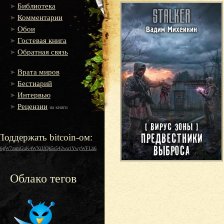
Библиотека
Комментарии
Обои
Гостевая книга
Обратная связь
Врата миров
Бестиарий
Интервью
Рецензии
на книги
Поддержать bitcoin-ом:
16gW7zamGuK4WXiUQk5s542wu1YwyWFLh6
Облако тегов