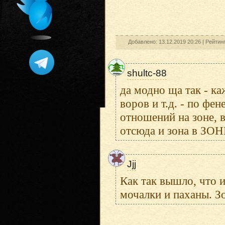
Добавлено: 13.12.2019 20:26 |
Рейтин
shultc-88
да модно ща так - к
воров и т.д. - по фен
отношений на зоне, 
отсюда и зона в ЗОН
Jjj
Как так вышло, что 
мочалки и паханы. Зо