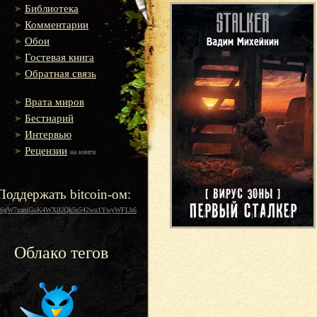
Библиотека
Комментарии
Обои
Гостевая книга
Обратная связь
Врата миров
Бестиарий
Интервью
Рецензии
на книги
Поддержать bitcoin-ом:
16gW7zamGuK4WXiUQk5s542wu1YwyWFLh6
Облако тегов