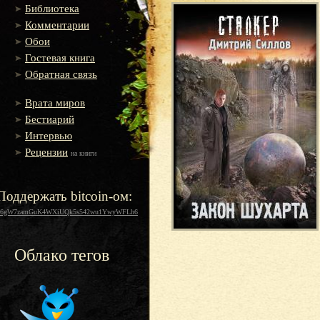
Библиотека
Комментарии
Обои
Гостевая книга
Обратная связь
Врата миров
Бестиарий
Интервью
Рецензии
на книги
Поддержать bitcoin-ом:
16gW7zamGuK4WXiUQk5s542wu1YwyWFLh6
Облако тегов