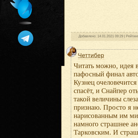
Добавлено: 14.01.2021 09:29 |
Рейтин
Четтибер
Читать можно, идея 
пафосный финал авто
Кузнец очеловечится
спасёт, и Снайпер о
такой величины слез
признаю. Просто я н
нарисованным им мир
намного страшнее ан
Тарковским. И страш