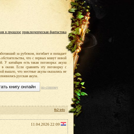
вия в прошлое
приключенческая фантастика
аботавший за рубежом, погибает и попадает
ь обстоятельства, что с первых минут новой
й. У китайцев есть такая поговорка: акула
я в океан. Если сравнить эту поговорку с
ой вышло, что местные акулы оказались не
появилась русская акула.
тать книгу онлайн
по-старому
fb2-info
11.04.2026 22:09