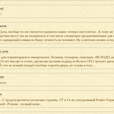
гей
!
анчик
kota, вообще-то он считается одним из самых точных пистолетов... К тому же
речии могут так же называться, в том числе специально предназначенные для с
 одинарный и никак на Вашу точность не повлияет. Ну а шептало можно и по
n_kota
 для гуманитарием и эмоционалов. Логикам, технарям, опытным - НЕ НАДО, не
14 лет быстро и точно, двумя выстрелами подряд из Кольта 1911 грохает двои
 что не всякий попадёт вообще в проём двери, не только в тело...
ера
дость
us
..С трудом прочитал несколько страниц...ГГ в 14 лет натуральный Рэмбо+Терм
ей...Резюме - полный шлак....