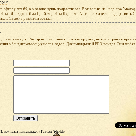
ctylus
о афтару лет 60, а в голове чушь подростковая. Вот только не надо про "моло
была Линдгрен, был Пройслер, был Кэррол... А это психически недоразвитый 
ика в 15 лет в развитии встала.
ра
ная макулатура. Автор не знает ничего ни про оружие, ни про страну и время
ения в бандитском социуме тех годов. Для выкидышей ЕГЭ пойдет. Они любя
Не все права принадлежат
«Fantasy Worlds»