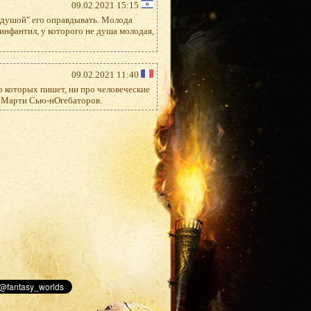
09.02.2021 15:15
д душой" его оправдывать. Молода
инфантил, у которого не душа молодая,
09.02.2021 11:40
 о которых пишет, ни про человеческие
т Марти Сью-нОгебаторов.