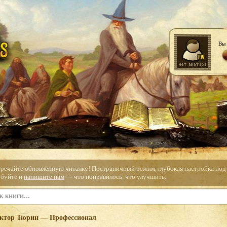
Вы 
тречайте обновлённую читалку! Постраничный режим, глубокая настройка под с
буйте и
напишите нам
— что понравилось, что улучшить.
ктор Тюрин — Профессионал