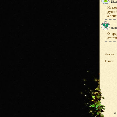
Dida
На фот
душой 
а псих
Леп
Очеред
отнош
Логин:
E-mail:
© 