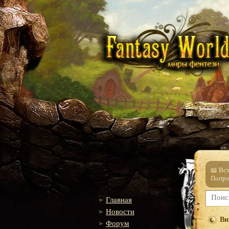
📖 Вс
Попро
Главная
Новости
Ви
Форум