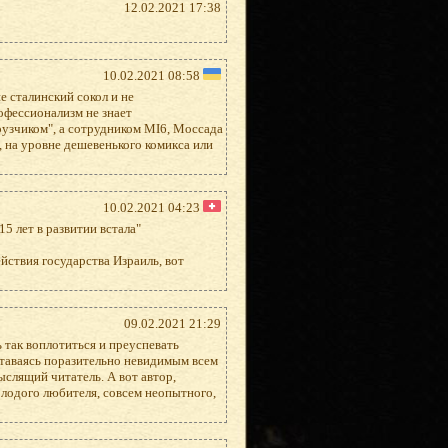
12.02.2021 17:38
10.02.2021 08:58
е сталинский сокол и не
офессионализм не знает
грузчиком", а сотрудником MI6, Моссада
, на уровне дешевенького комикса или
10.02.2021 04:23
5 лет в развитии встала"
йствия государства Израиль, вот
09.02.2021 21:29
 так воплотиться и преуспевать
ставаясь поразительно невидимым всем
слящий читатель. А вот автор,
молодого любителя, совсем неопытного,