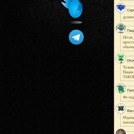
Сер
душно
Пац
Divan_
просто
обычно
Diva
Только
Пацан 
ТАКОЙ,
Пап
Фе га
Bax
Мдааа.
плохиш