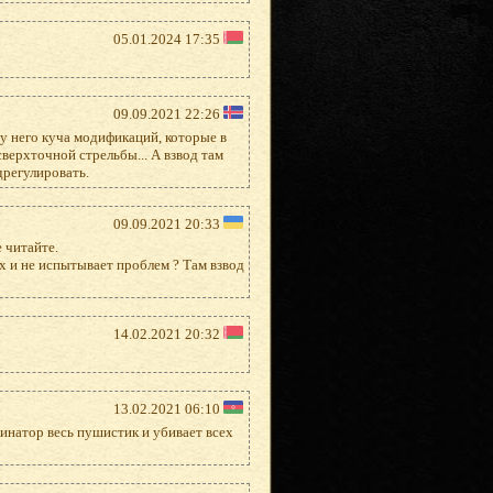
05.01.2024 17:35
09.09.2021 22:26
 у него куча модификаций, которые в
верхточной стрельбы... А взвод там
дрегулировать.
09.09.2021 20:33
 читайте.
х и не испытывает проблем ? Там взвод
14.02.2021 20:32
13.02.2021 06:10
инатор весь пушистик и убивает всех