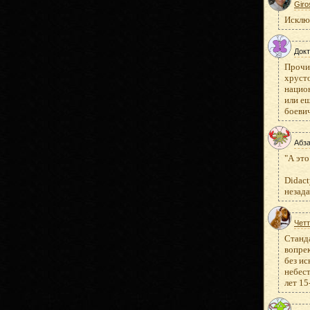
Giro
Исключ
Док
Прочит
хрусто
национ
или ещ
боеви
Абз
"А это
Didact
незадач
Чет
Станда
вопре
без и
небест
лет 15