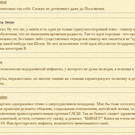
skop
ительно так себе. Сильно не дотягивает даже до Поселягина.
тор Эвери
ал. Ну что же, у книги есть один (и только один) неоспоримый плюс - главгер н
булочник, что по нынешним временам редкость. Так-то идея хорошая - что пр
альности, без каких либо существенных переделок главгер мог оказаться не "
е какой-нибудь там Штази. Но вот исполнение этой идеи абсолютно бездарное
чка категории В
ац
 психически недоразвитый инфантил, у которого не душа молодая, а психика в 1
ylus, поразительно, но многие такими же словами характеризуют политику и де
а...
тибер
ртное одноразовое чтиво о сверхудачливом попаданце. Мне бы тоже хотелось
ки правилам делового общения, социальным отношениям, житейской логики, о
сключения правоохранительным органам САСШ. Так не бывает, скажет здравомы
алантный, кстати, сочинил эту сказку, и доказал: "БЫВАЕТ!" Книга на очень 
-16. Или престарелого инфанта, неженатого маменькиного сына.