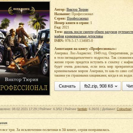
Автор:
Виктор Тюрин
Название:
Профессионал
Серия:
Профессионал
Номер книги в серии:
1
Год:
2021
Теги:
жизнь после смерти
обмен разумов
путешест
мафия
криминальные детективы
ISBN:
978-5-17-134685-0
Аннотация на книгу «Профессионал»:
Америка. Лос-Анджелес. 1949 год. Оперативник, р
в тело пятнадцатилетнего подростка. Так сложилис
жизни герою придется вступить в схватку с мафие
будет очень довольна, если весь мир превратитс
криминальным миром Америки, то как-то само соб
такими уж страшными хищниками, когда в их водах 
Скачать
fb2.zip, 908 Кб
Чи
авлено: 08.02.2021 17:29 |
Рейтинг:
6.3/52
| Рейтинг
fantlab
: 6.26/31
| Добавил:
Colourban
анник
 все три. За исключении политики в 3й книге, серия понравилась.