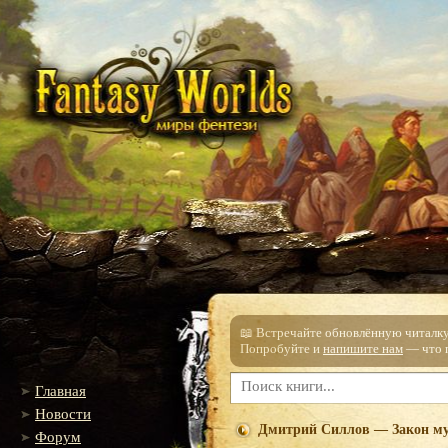
📖 Встречайте обновлённую читалку!
Попробуйте и
напишите нам
— что п
Главная
Новости
Дмитрий Силлов — Закон му
Форум