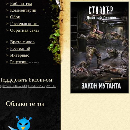
Библиотека
Комментарии
Обои
Гостевая книга
Обратная связь
Врата миров
Бестиарий
Интервью
Рецензии
на книги
Поддержать bitcoin-ом:
16gW7zamGuK4WXiUQk5s542wu1YwyWFLh6
Облако тегов