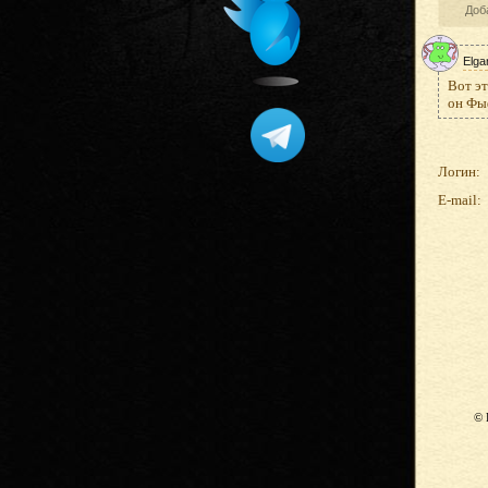
Доб
Elga
Вот эт
он Фы
Логин:
E-mail:
© 