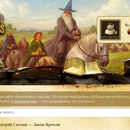
Вы 
тречайте обновлённую читалку! Постраничный режим, глубокая настройка под с
буйте и
напишите нам
— что понравилось, что улучшить.
итрий Силлов — Закон Кремля