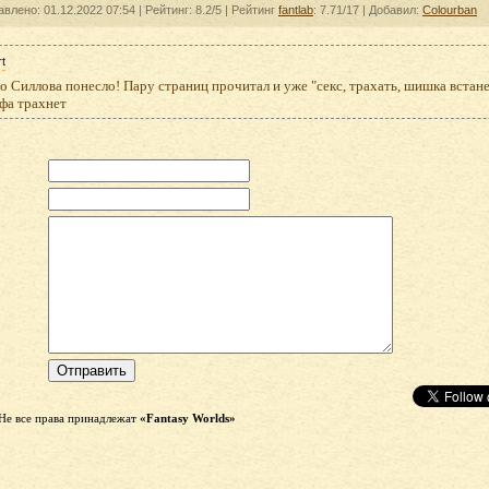
авлено: 01.12.2022 07:54 |
Рейтинг:
8.2/5
| Рейтинг
fantlab
: 7.71/17
| Добавил:
Colourban
rt
о Силлова понесло! Пару страниц прочитал и уже "секс, трахать, шишка встан
фа трахнет
Не все права принадлежат
«Fantasy Worlds»