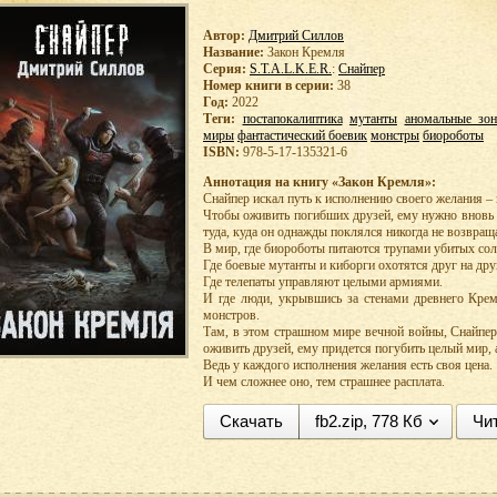
Автор:
Дмитрий Силлов
Название:
Закон Кремля
Серия:
S.T.A.L.K.E.R.
:
Снайпер
Номер книги в серии:
38
Год:
2022
Теги:
постапокалиптика
мутанты
аномальные зо
миры
фантастический боевик
монстры
биороботы
ISBN:
978-5-17-135321-6
Аннотация на книгу «Закон Кремля»:
Снайпер искал путь к исполнению своего желания – 
Чтобы оживить погибших друзей, ему нужно вновь 
туда, куда он однажды поклялся никогда не возвращ
В мир, где биороботы питаются трупами убитых сол
Где боевые мутанты и киборги охотятся друг на дру
Где телепаты управляют целыми армиями.
И где люди, укрывшись за стенами древнего Крем
монстров.
Там, в этом страшном мире вечной войны, Снайпер
оживить друзей, ему придется погубить целый мир, а
Ведь у каждого исполнения желания есть своя цена.
И чем сложнее оно, тем страшнее расплата.
Скачать
fb2.zip, 778 Кб
Чи