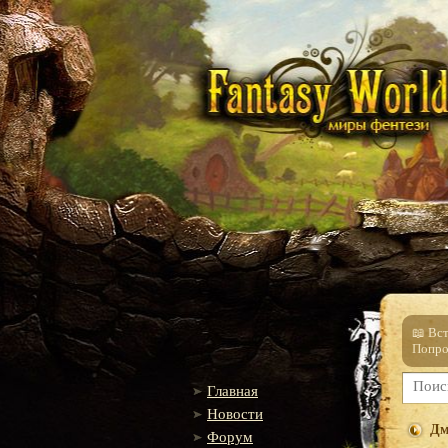
📖 Вс
Попро
Главная
Новости
Дм
Форум