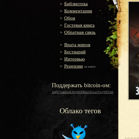
Библиотека
Комментарии
Обои
Гостевая книга
Обратная связь
Врата миров
Бестиарий
Интервью
Рецензии
на книги
Поддержать bitcoin-ом:
16gW7zamGuK4WXiUQk5s542wu1YwyWFLh6
Облако тегов