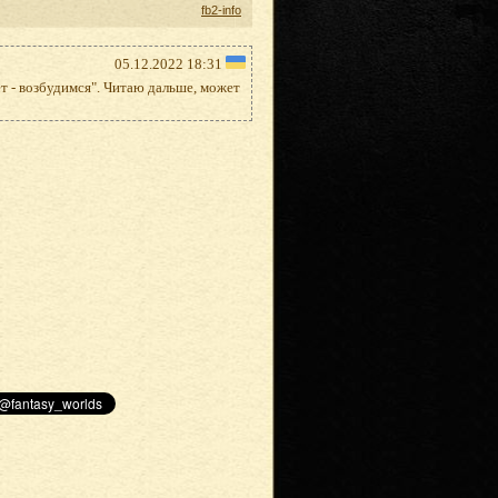
fb2-info
05.12.2022 18:31
ет - возбудимся". Читаю дальше, может