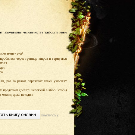
ны
выживание человечества
киборги
иные
и он нашел его!
пробиться через границу миров и вернуться
аться.
дат.
га.
ля, раз за разом отражают атаки ужасных
у предстоит сделать нелегкий выбор: чтобы
 может, даже не один.
тать книгу онлайн
по-старому