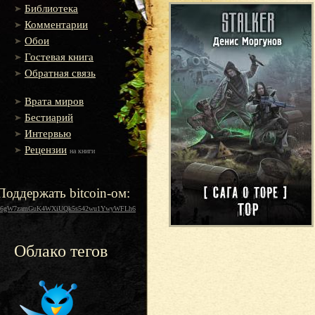
Библиотека
Комментарии
Обои
Гостевая книга
Обратная связь
Врата миров
Бестиарий
Интервью
Рецензии
на книги
Поддержать bitcoin-ом:
16gW7zamGuK4WXiUQk5s542wu1YwyWFLh6
Облако тегов