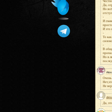
Честно
Да, се
Но вс
отступ
-
И глав
просто
И это
-
То как
силово
-
В обще
пропал
Но в л
послед
Alex
Очень 
Нет,эт
Не ве
dims
Да, эт