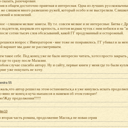
 сказать, разочарован.
рия в общем достаточно приятная и интересная. Одна из лучших русскоязычных
ё же слишком много развешено ружей, который особо и не выстрелили. Слишко
лений и пояснений.
ное - слишком мелкие замесы. Ну т.е. совсем мелкие и не интересные. Битва с Д
 подлетели, взорвали его крепость, а потом ведмак чуток с ним побился и на "
 после сотни тысяч слов обсасываний, какой ГГ продуманный и осторожный.
 решился вопрос с Императором - мне тоже не понравилось. ГГ убивал и за мень
й вариант мы даже не рассматриваем.
м такое себе. Под конец уже не было интересно читать, хотел просто закрыть 
 где то сразу после Малазии.
юбом случае спасибо автору. Ну и сайту, первые книги у меня где то были куплен
ние уже покупать не хочу.
andra 55
жаль,что автор решил на этом остановиться,а я уже кинулась искать продолже
о-явно не конец и куча ньюансов и намеков об этом говорит!
рю!Жду продолжения!!!!!!
lav10
о вторая часть романа, продолжение Масок,а не новая серия