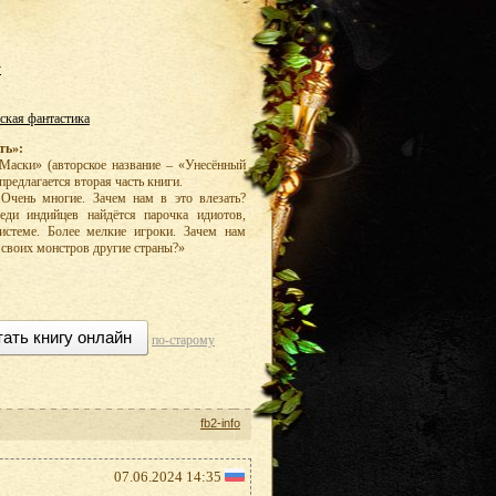
у
ская фантастика
ть»:
Маски» (авторское название – «Унесённый
едлагается вторая часть книги.
Очень многие. Зачем нам в это влезать?
еди индийцев найдётся парочка идиотов,
истеме. Более мелкие игроки. Зачем нам
 своих монстров другие страны?»
тать книгу онлайн
по-старому
fb2-info
07.06.2024 14:35