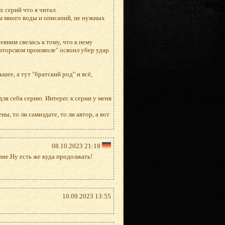
 серий что я читал.
м много воды и описаний, не нужных
ревним свелась к тому, что к нему
авторском произволе" освоил убер удар.
шее, а тут "братский род" и всё,
для себя серию. Интерес к серии у меня
ы, то ли самиздате, то ли автор, а вот
08.10.2023 21:18
ние.Ну есть же куда продолжать!
10.09.2023 13:55