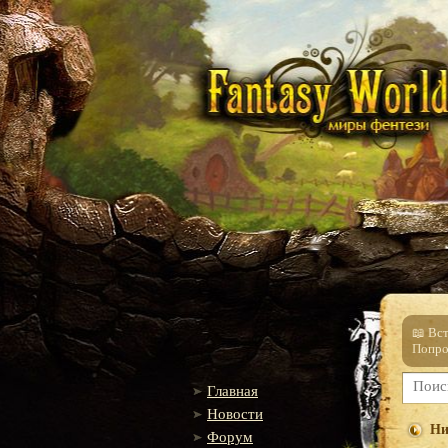
📖 Вс
Попро
Главная
Новости
Ни
Форум