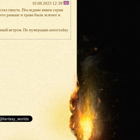
10.09.2023 12:39
 стал тянуть. Последние книги серии
 что раньше и трава была зеленее и
нный ветром. По нумерации autor.today