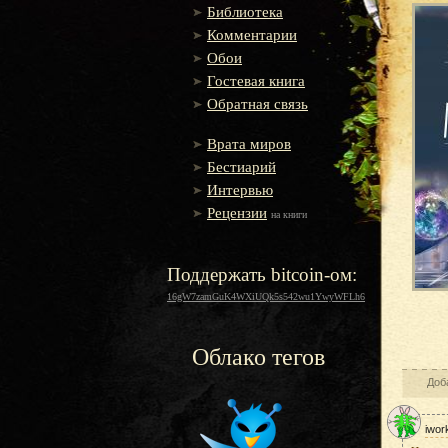
Библиотека
Комментарии
Обои
Гостевая книга
Обратная связь
Врата миров
Бестиарий
Интервью
Рецензии
на книги
Поддержать bitcoin-ом:
16gW7zamGuK4WXiUQk5s542wu1YwyWFLh6
Облако тегов
Доб
iwor