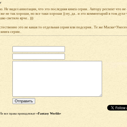
r
о. Не видел аннотации, что это последняя книга серии.. Автору респект что не
же не так хороши, но все таки хороши )) ну, да.. и это комментарий в том духе
ко светило ярче.. )))
стественно это не какая то отдельная серия или подсерия.. Те же Маски=Унесе
 книга серии..
Не все права принадлежат
«Fantasy Worlds»