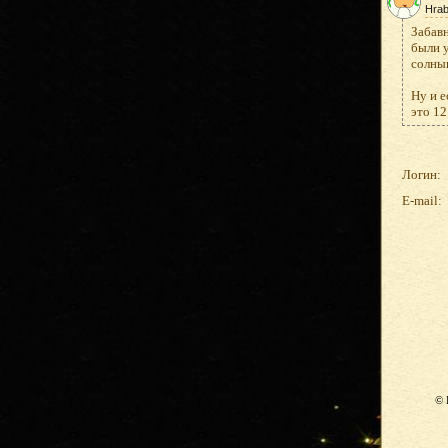
Hrab
Забавн
были у
солныш
Ну и е
это 12
Логин:
E-mail:
© 