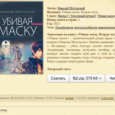
Автор:
Николай Метельский
Название:
Убивая маску. Вторая часть
Серия:
Маски [= Унесенный ветром]
:
Убивая маск
Номер книги в серии:
2
Год:
2023
Теги:
Технофэнтези
сверхспособности
приключенче
Аннотация на книгу «Убивая маску. Вторая час
«Убивая маску» – заключительный роман цикла «
ветром») Николая Метельского. Вашему вниманию пр
«– Во-первых – убить Аматэру захотят многие. 
Американцы, итальянцы, возможно, китайцы, ср
которые захотят поднять свой ранг в этой их с
рисковать своими людьми, если к Аматэру отправят
Книга содержит нецензурную брань
Авторский текст.
Скачать
fb2.zip, 579 Кб
Чи
авлено: 09.09.2023 13:15 |
Рейтинг:
6.7/3
| Рейтинг
fantlab
: 7.51/191
| Добавил:
Colourban
kshop