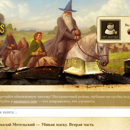
Вы 
тречайте обновлённую читалку! Постраничный режим, глубокая настройка под с
буйте и
напишите нам
— что понравилось, что улучшить.
колай Метельский — Убивая маску. Вторая часть