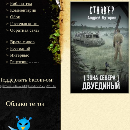
Библиотека
Комментарии
Обои
Гостевая книга
Обратная связь
Врата миров
Бестиарий
Интервью
Рецензии
на книги
Поддержать bitcoin-ом:
16gW7zamGuK4WXiUQk5s542wu1YwyWFLh6
Облако тегов