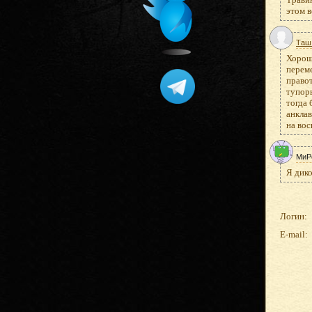
этом в
Таш
Хороше
переме
правот
тупор
тогда
анклав
на вос
МиР
Я дико
Логин:
E-mail: