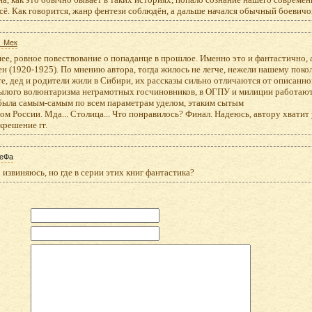
сё. Как говорится, жанр фентези соблюдён, а дальше начался обычный боевичок
_Мек
е, ровное повествование о попаданце в прошлое. Именно это и фантастично, а 
н (1920-1925). По мнению автора, тогда жилось не легче, нежели нашему покол
е, дед и родители жили в Сибири, их рассказы сильно отличаются от описанно
ылого волюнтаризма неграмотных госчиновников, в ОГПУ и милиции работают
 была самым-самым по всем параметрам уделом, этаким сытым
ом России. Мда... Столица... Что понравилось? Финал. Надеюсь, автору хватит
крешение гг.
еФа
 извиняюсь, но где в серии этих книг фантастика?