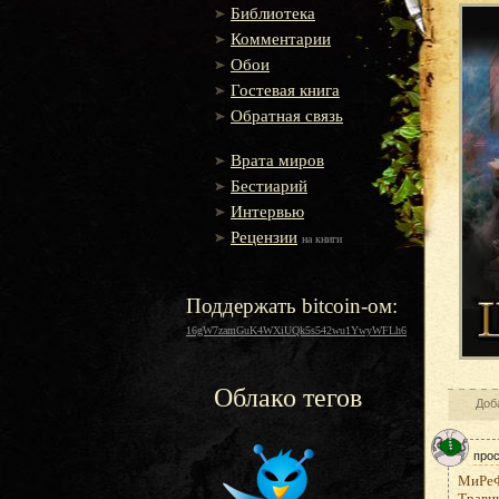
Библиотека
Комментарии
Обои
Гостевая книга
Обратная связь
Врата миров
Бестиарий
Интервью
Рецензии
на книги
Поддержать bitcoin-ом:
16gW7zamGuK4WXiUQk5s542wu1YwyWFLh6
Облако тегов
Доб
прос
МиРеФа
Травин