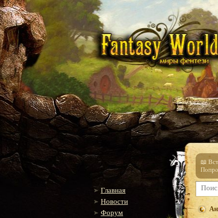
📖 Вс
Попро
Главная
Новости
Ан
Форум