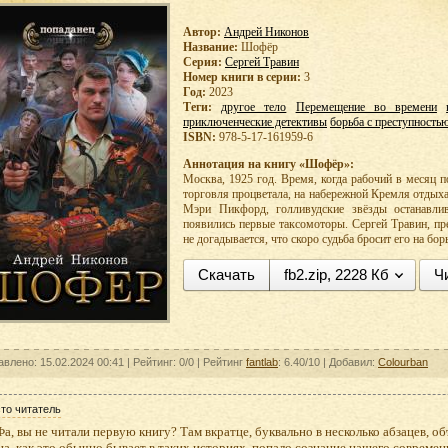
Автор:
Андрей Никонов
Название:
Шофёр
Серия:
Сергей Травин
Номер книги в серии:
3
Год:
2023
Теги:
другое тело
Перемещение во времени
приключенческие детективы
борьба с преступность
ISBN:
978-5-17-161959-6
Аннотация на книгу «Шофёр»:
Москва, 1925 год. Время, когда рабочий в месяц п
торговля процветала, на набережной Кремля отдых
Мэри Пикфорд, голливудские звёзды останавлив
появились первые таксомоторы. Сергей Травин, пр
не догадывается, что скоро судьба бросит его на бор
Скачать
fb2.zip, 2228 Кб
Ч
авлено: 15.02.2024 00:41 |
Рейтинг: 0/0
| Рейтинг
fantlab
: 6.40/10
| Добавил:
Colourban
то читатель
, вы не читали первую книгу? Там вкратце, буквально в несколько абзацев, объя
а, как это обычно бывает в таких историях, попало сознание нашего современн