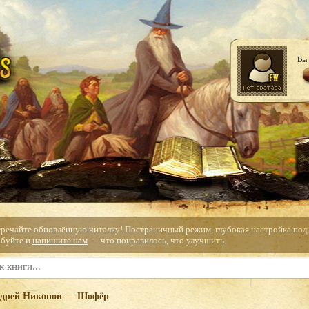
Вы 
тречайте обновлённую читалку! Постраничный режим, глубокая настройка под с
буйте и
напишите нам
— что понравилось, что улучшить.
дрей Никонов — Шофёр