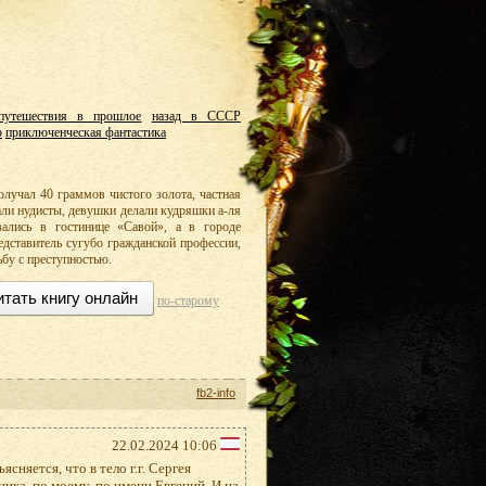
путешествия в прошлое
назад в СССР
ю
приключенческая фантастика
олучал 40 граммов чистого золота, частная
али нудисты, девушки делали кудряшки а-ля
ались в гостинице «Савой», а в городе
едставитель сугубо гражданской профессии,
ьбу с преступностью.
итать книгу онлайн
по-старому
fb2-info
22.02.2024 10:06
сняется, что в тело г.г. Сергея
ика, по моему, по имени Евгений. И на