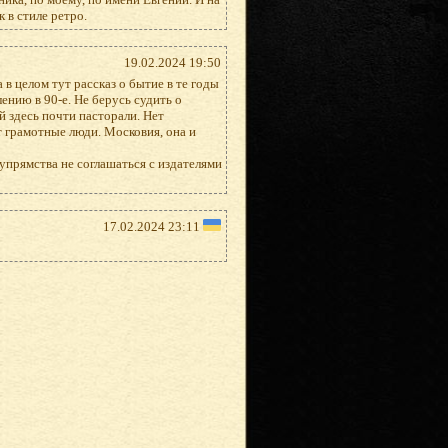
 в стиле ретро.
19.02.2024 19:50
в целом тут рассказ о бытие в те годы
ению в 90-е. Не берусь судить о
й здесь почти пасторали. Нет
 грамотные люди. Московия, она и
 упрямства не соглашаться с издателями
17.02.2024 23:11