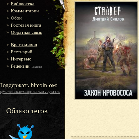
Библиотека
Комментарии
Обои
Гостевая книга
Обратная связь
Врата миров
Бестиарий
Интервью
Рецензии
на книги
Поддержать bitcoin-ом:
16gW7zamGuK4WXiUQk5s542wu1YwyWFLh6
Облако тегов