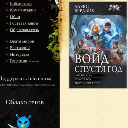
Библиотека
Комментарии
Обои
Гостевая книга
Обратная связь
Врата миров
Бестиарий
Интервью
Рецензии
на книги
Поддержать bitcoin-ом:
16gW7zamGuK4WXiUQk5s542wu1YwyWFLh6
Облако тегов