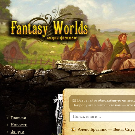
📖 Встречайте обновлённую читалку!
Попробуйте и
напишите нам
— что п
Главная
Новости
Алекс Бредвик — Войд. Спуст
Форум