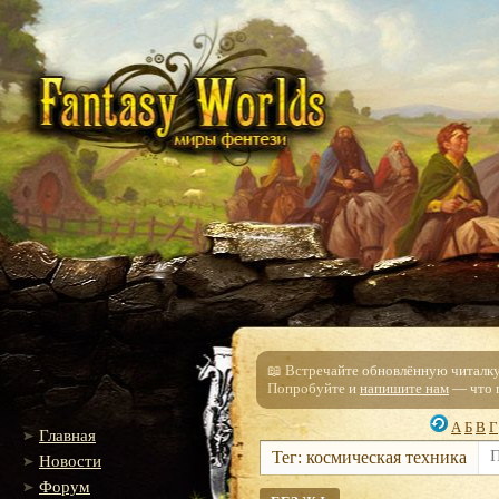
📖 Встречайте обновлённую читалку!
Попробуйте и
напишите нам
— что п
А
Б
В
Г
Главная
Тег: космическая техника
Новости
Форум