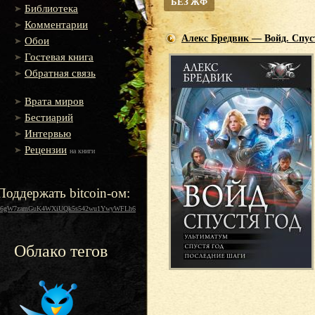
БЕЗ ЖФ
Библиотека
Комментарии
Алекс Бредвик — Войд. Спуст
Обои
Гостевая книга
Обратная связь
Врата миров
Бестиарий
Интервью
Рецензии
на книги
Поддержать bitcoin-ом:
16gW7zamGuK4WXiUQk5s542wu1YwyWFLh6
Облако тегов